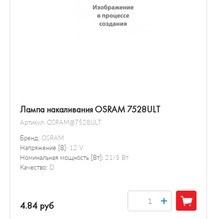
Лампа накаливания OSRAM 7528ULT
Артикул:
OSRAM@7528ULT
Бренд:
OSRAM
Напряжение [В]:
12 V
Номинальная мощность [Вт]:
21/5 Вт
Качество:
D
+
4.84 руб