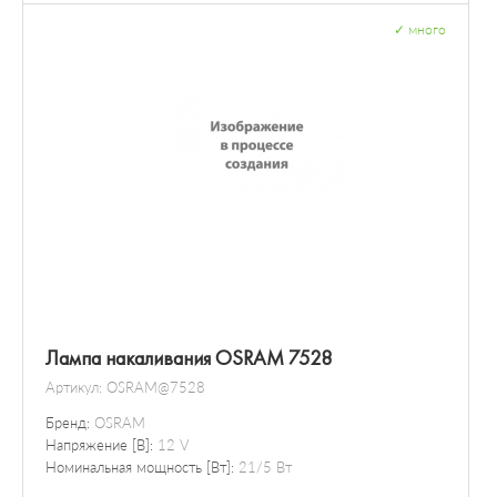
✓
много
Лампа накаливания OSRAM 7528
Артикул:
OSRAM@7528
Бренд:
OSRAM
Напряжение [В]:
12 V
Номинальная мощность [Вт]:
21/5 Вт