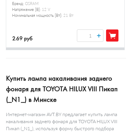
Бренд:
OSRAM
Напряжение [В]:
12 V
Номинальная мощность [Вт]:
21 Вт
+
2.69 руб
Купить лампа накаливания заднего
фонаря для TOYOTA HILUX VIII Пикап
(_N1_) в Минске
Интернет-магазин AVT.BY предлагает купить лампа
накаливания заднего фонаря для TOYOTA HILUX VIII
Пикап (_N1_), используя форму быстрого подбора