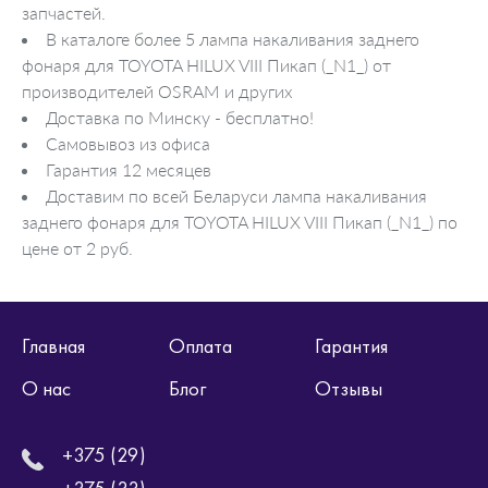
запчастей.
В каталоге более 5 лампа накаливания заднего
фонаря для TOYOTA HILUX VIII Пикап (_N1_) от
производителей OSRAM и других
Доставка по Минску - бесплатно!
Самовывоз из офиса
Гарантия 12 месяцев
Доставим по всей Беларуси лампа накаливания
заднего фонаря для TOYOTA HILUX VIII Пикап (_N1_) по
цене от 2 руб.
Главная
Оплата
Гарантия
О нас
Блог
Отзывы
+375 (29)