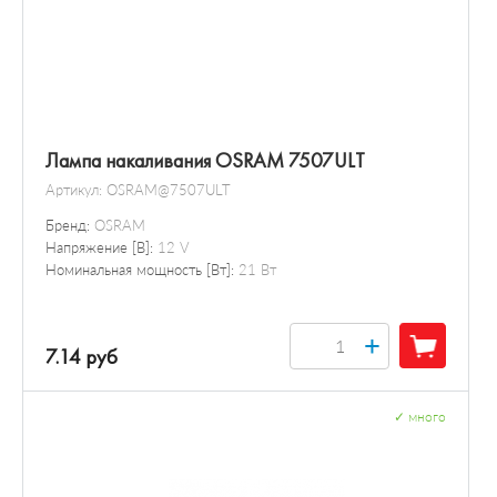
Лампа накаливания OSRAM 7507ULT
Артикул:
OSRAM@7507ULT
Бренд:
OSRAM
Напряжение [В]:
12 V
Номинальная мощность [Вт]:
21 Вт
+
7.14 руб
✓
много