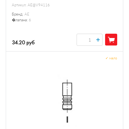
Артикул:
AE@V94116
Бренд:
AE
�лапана:
6
+
34.20 руб
✓
мало