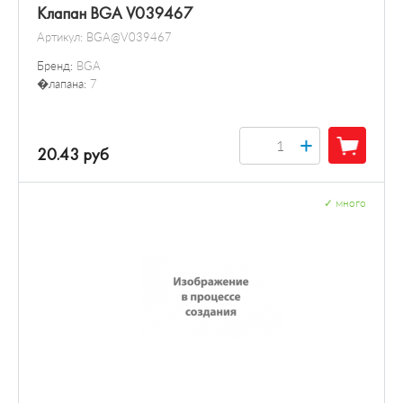
Клапан BGA V039467
Артикул:
BGA@V039467
Бренд:
BGA
�лапана:
7
+
20.43 руб
✓
много