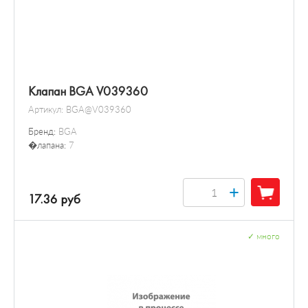
Клапан BGA V039360
Артикул:
BGA@V039360
Бренд:
BGA
�лапана:
7
+
17.36 руб
✓
много