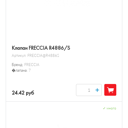
Клапан FRECCIA R4886/S
Артикул:
FRECCIA@R4886S
Бренд:
FRECCIA
�лапана:
7
+
24.42 руб
✓
много