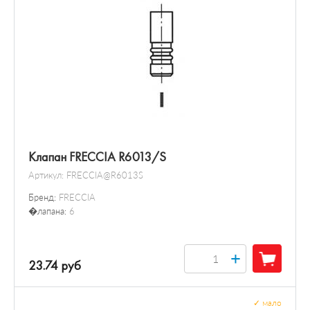
Клапан FRECCIA R6013/S
Артикул:
FRECCIA@R6013S
Бренд:
FRECCIA
�лапана:
6
+
23.74 руб
✓
мало