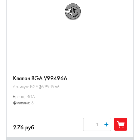
Клапан BGA V994966
Артикул:
BGA@V994966
Бренд:
BGA
�лапана:
6
+
2.76 руб