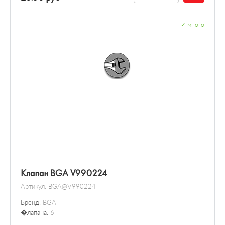
✓
много
Клапан BGA V990224
Артикул:
BGA@V990224
Бренд:
BGA
�лапана:
6