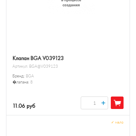
Клапан BGA V039123
Артикул:
BGA@V039123
Бренд:
BGA
�лапана:
8
+
11.06 руб
✓
мало