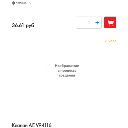
�лапана:
6
+
36.61 руб
✓
мало
Клапан AE V94116