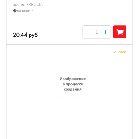
Бренд:
FRECCIA
�лапана:
7
+
20.44 руб
✓
мало