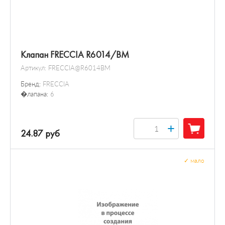
Клапан FRECCIA R6014/BM
Артикул:
FRECCIA@R6014BM
Бренд:
FRECCIA
�лапана:
6
+
24.87 руб
✓
мало