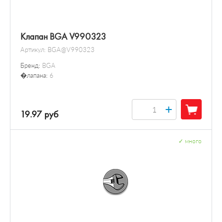
Клапан BGA V990323
Артикул:
BGA@V990323
Бренд:
BGA
�лапана:
6
+
19.97 руб
✓
много