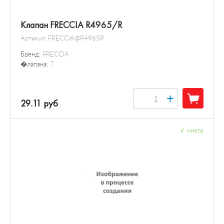
Клапан FRECCIA R4965/R
Артикул:
FRECCIA@R4965R
Бренд:
FRECCIA
�лапана:
7
+
29.11 руб
✓
много