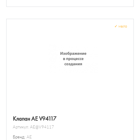
Багажник / помещение для груза
Расходомер воздуха
Выключатель / реле
Датчик / зонд
✓
мало
Преобразователь давления
Клапан AE V94117
Артикул:
AE@V94117
Бренд:
AE