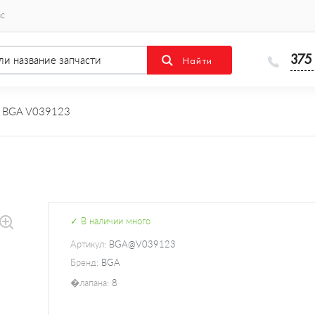
ас
375
 BGA V039123
✓ В наличии много
Артикул:
BGA@V039123
Бренд:
BGA
�лапана:
8