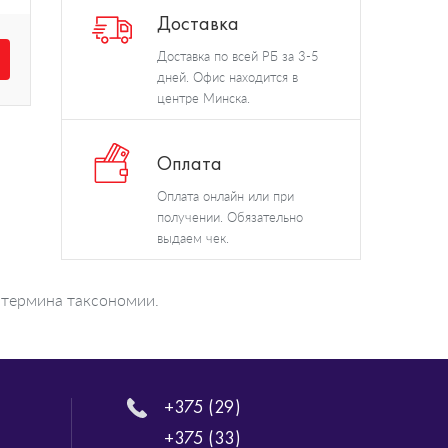
Доставка
Доставка по всей РБ за 3-5
дней. Офис находится в
центре Минска.
Оплата
Оплата онлайн или при
получении. Обязательно
выдаем чек.
 термина таксономии.
+375 (29)
+375 (33)