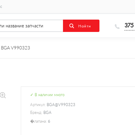
ас
375
 BGA V990323
✓ В наличии много
Артикул:
BGA@V990323
Бренд:
BGA
�лапана:
6