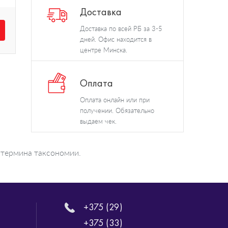
Доставка
Доставка по всей РБ за 3-5
дней. Офис находится в
центре Минска.
Оплата
Оплата онлайн или при
получении. Обязательно
выдаем чек.
 термина таксономии.
+375 (29)
+375 (33)