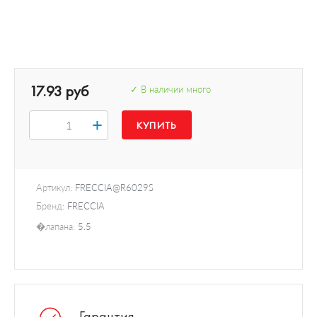
17.93 руб
✓ В наличии много
+
Артикул:
FRECCIA@R6029S
Бренд:
FRECCIA
�лапана:
5.5
Гарантия