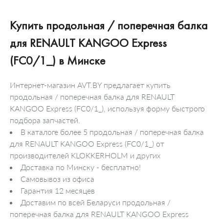
Купить продольная / поперечная балка
для RENAULT KANGOO Express
(FC0/1_) в Минске
Интернет-магазин AVT.BY предлагает купить
продольная / поперечная балка для RENAULT
KANGOO Express (FC0/1_), используя форму быстрого
подбора запчастей.
В каталоге более 5 продольная / поперечная балка
для RENAULT KANGOO Express (FC0/1_) от
производителей KLOKKERHOLM и других
Доставка по Минску - бесплатно!
Самовывоз из офиса
Гарантия 12 месяцев
Доставим по всей Беларуси продольная /
поперечная балка для RENAULT KANGOO Express