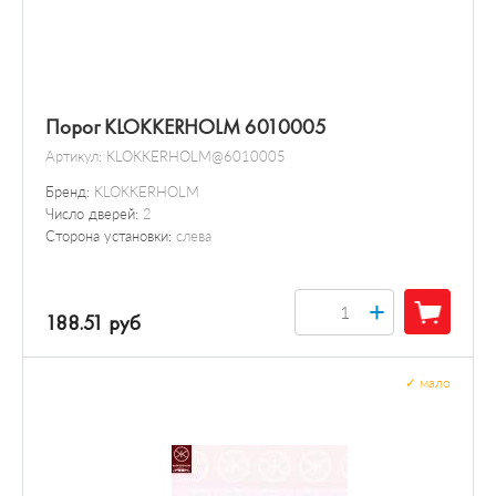
Порог KLOKKERHOLM 6010005
Артикул:
KLOKKERHOLM@6010005
Бренд:
KLOKKERHOLM
Число дверей:
2
Сторона установки:
слева
+
188.51 руб
✓
мало