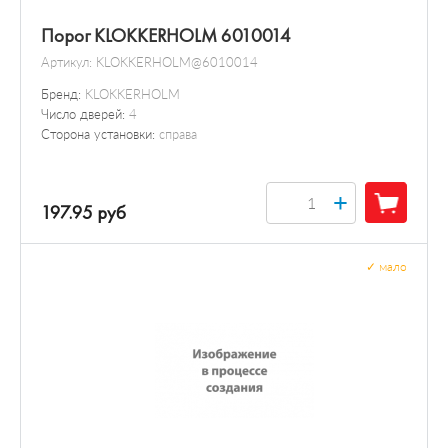
Порог KLOKKERHOLM 6010014
Артикул:
KLOKKERHOLM@6010014
Бренд:
KLOKKERHOLM
Число дверей:
4
Сторона установки:
справа
+
197.95 руб
✓
мало