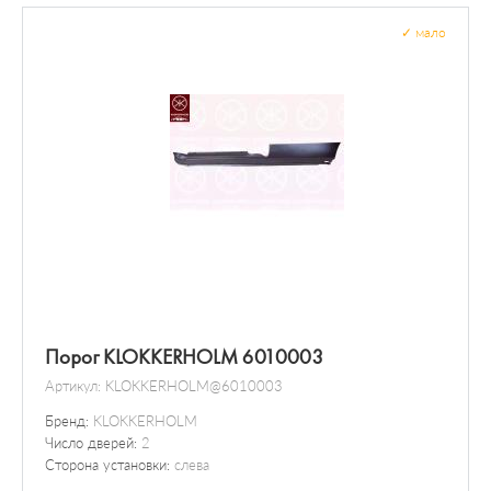
Расходомер воздуха
✓
мало
Выключатель / реле
Датчик / зонд
Порог KLOKKERHOLM 6010003
Артикул:
KLOKKERHOLM@6010003
Бренд:
KLOKKERHOLM
Число дверей:
2
Сторона установки:
слева