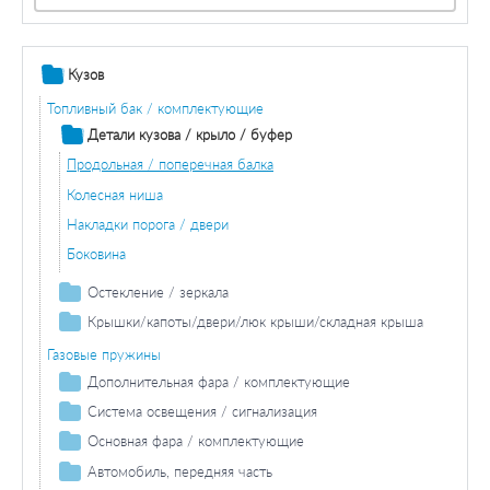
Кузов
Топливный бак / комплектующие
Детали кузова / крыло / буфер
Продольная / поперечная балка
Колесная ниша
Накладки порога / двери
Боковина
Остекление / зеркала
Зеркала
Крышки/капоты/двери/люк крыши/складная крыша
Капот двигателя / составляющие / изоляция
Газовые пружины
Двери / комплектующие
Дополнительная фара / комплектующие
Противотуманная фара / комплектующие
Система освещения / сигнализация
Противотуманная фара лампа накаливания
Фара дальнего света / комплектующие
Задний фонарь / комплектующие
Основная фара / комплектующие
Лампа накаливания фара дальнего света
Задние фонари / комплектующие
Лампа накаливания основной фары
Автомобиль, передняя часть