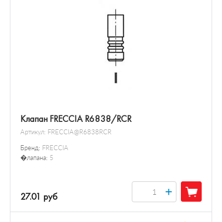
Клапан FRECCIA R6838/RCR
Артикул:
FRECCIA@R6838RCR
Бренд:
FRECCIA
�лапана:
5
+
27.01 руб