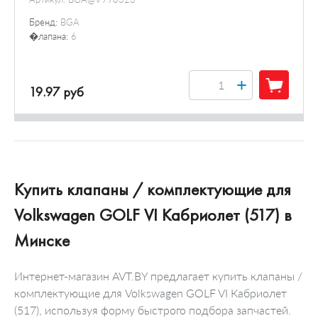
Бренд:
BGA
�лапана:
6
+
19.97 руб
Купить клапаны / комплектующие для
Volkswagen GOLF VI Кабриолет (517) в
Минске
Интернет-магазин AVT.BY предлагает купить клапаны /
комплектующие для Volkswagen GOLF VI Кабриолет
(517), используя форму быстрого подбора запчастей.