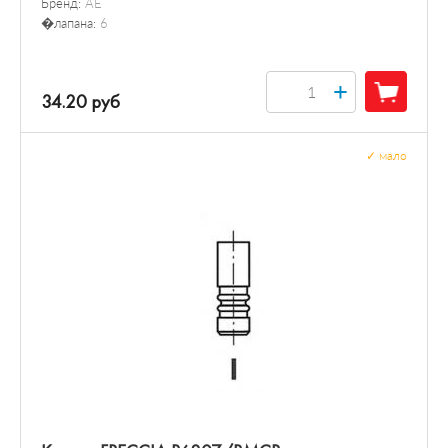
Бренд:
AE
�лапана:
6
+
34.20 руб
✓
мало