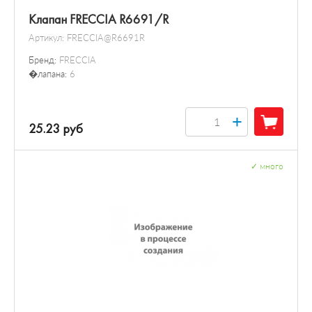
Клапан FRECCIA R6691/R
Артикул:
FRECCIA@R6691R
Бренд:
FRECCIA
�лапана:
6
+
25.23 руб
✓
много