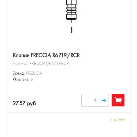
Клапан FRECCIA R6719/RCR
Артикул:
FRECCIA@R6719RCR
Бренд:
FRECCIA
�лапана:
6
+
27.57 руб
✓
много