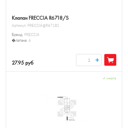
Клапан FRECCIA R6718/S
Артикул:
FRECCIA@R6718S
Бренд:
FRECCIA
�лапана:
6
+
27.95 руб
✓
много