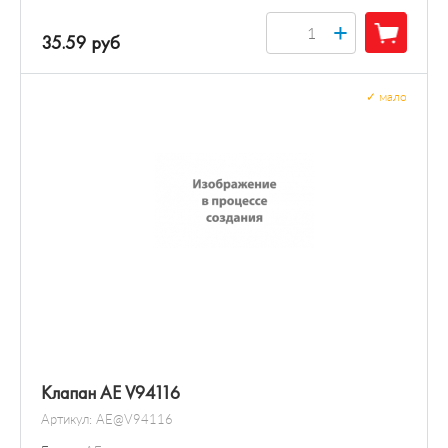
+
35.59 руб
✓
мало
Клапан AE V94116
Артикул:
AE@V94116