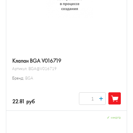
Клапан BGA V016719
Артикул:
BGA@V016719
Бренд:
BGA
+
22.81 руб
✓
много