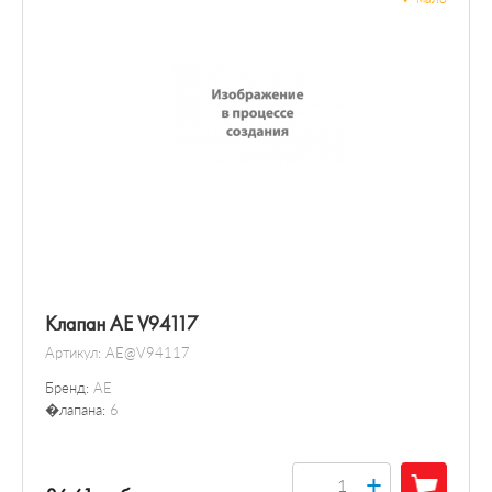
Клапан AE V94117
Артикул:
AE@V94117
Бренд:
AE
�лапана:
6
+