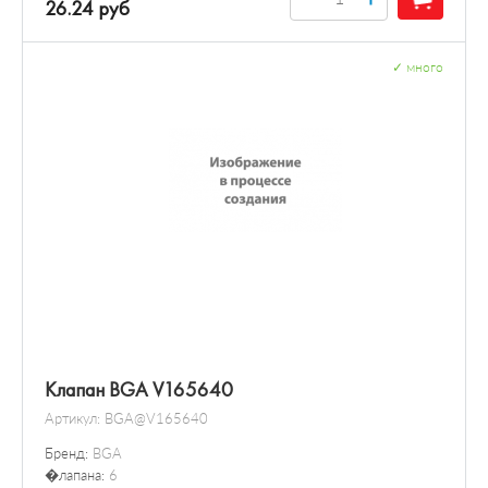
26.24 руб
✓
много
Клапан BGA V165640
Артикул:
BGA@V165640
Бренд:
BGA
�лапана:
6