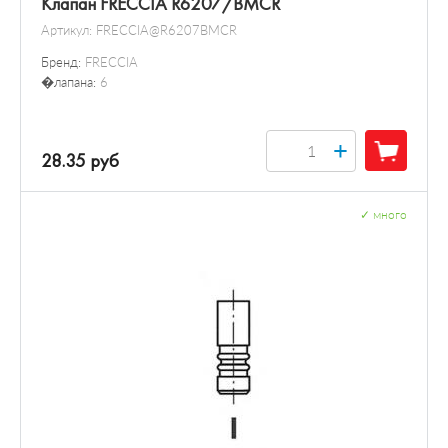
Клапан FRECCIA R6207/BMCR
Артикул:
FRECCIA@R6207BMCR
Бренд:
FRECCIA
�лапана:
6
+
28.35 руб
✓
много