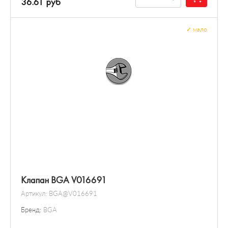
36.61 руб
✓
мало
Клапан BGA V016691
Артикул:
BGA@V016691
Бренд:
BGA