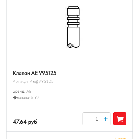
Датчик / зонд
Клапан AE V95125
Артикул:
AE@V95125
Бренд:
AE
�лапана:
5.97
+
47.64 руб
✓
мало