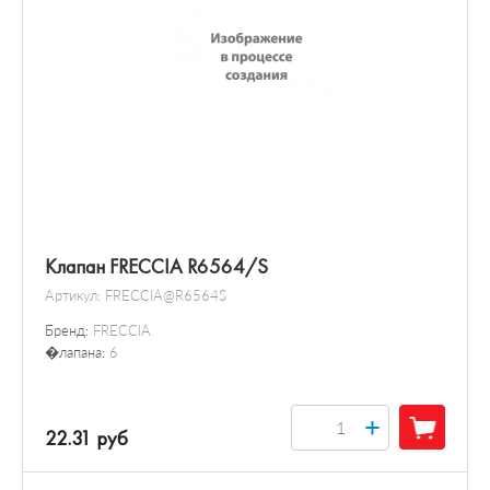
Клапан FRECCIA R6564/S
Артикул:
FRECCIA@R6564S
Бренд:
FRECCIA
�лапана:
6
+
22.31 руб