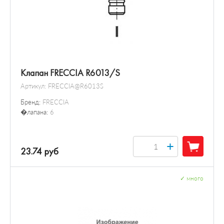
Клапан FRECCIA R6013/S
Артикул:
FRECCIA@R6013S
Бренд:
FRECCIA
�лапана:
6
+
23.74 руб
✓
много