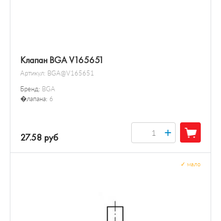
Клапан BGA V165651
Артикул:
BGA@V165651
Бренд:
BGA
�лапана:
6
+
27.58 руб
✓
мало