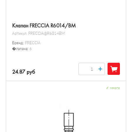
Клапан FRECCIA R6014/BM
Артикул:
FRECCIA@R6014BM
Бренд:
FRECCIA
�лапана:
6
+
24.87 руб
✓
много