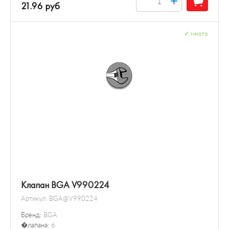
+
21.96 руб
✓
много
Клапан BGA V990224
Артикул:
BGA@V990224
Бренд:
BGA
�лапана:
6