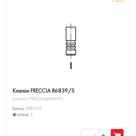
✓
мало
Клапан FRECCIA R6839/S
Артикул:
FRECCIA@R6839S
Бренд:
FRECCIA
�лапана:
5
+