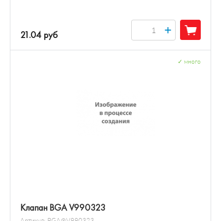
+
21.04 руб
✓
много
Клапан BGA V990323
Артикул:
BGA@V990323