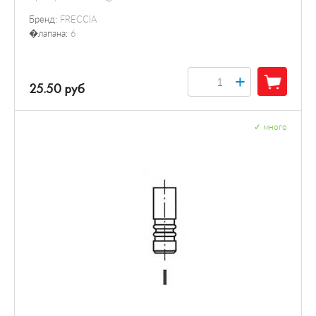
Бренд:
FRECCIA
�лапана:
6
+
25.50 руб
✓
много