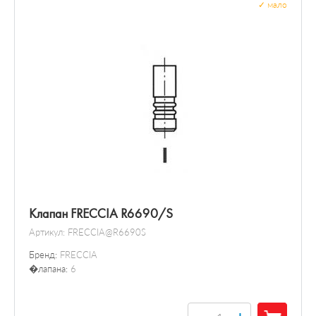
✓
мало
Клапан FRECCIA R6690/S
Артикул:
FRECCIA@R6690S
Бренд:
FRECCIA
�лапана:
6