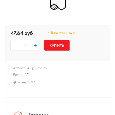
47.64 руб
✓ В наличии мало
+
Артикул:
AE@V95125
Бренд:
AE
�лапана:
5.97
Гарантия