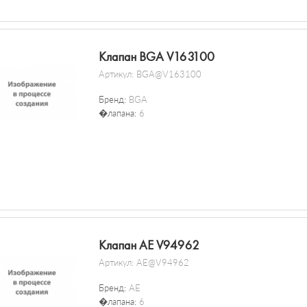
Клапан BGA V163100
Артикул:
BGA@V163100
Бренд:
BGA
�лапана:
6
Клапан AE V94962
Артикул:
AE@V94962
Бренд:
AE
�лапана:
6