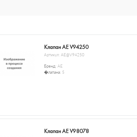
Клапан AE V94250
Артикул:
AE@V94250
Бренд:
AE
�лапана:
5
Клапан AE V98078