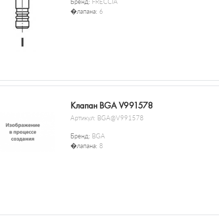
Бренд:
FRECCIA
�лапана:
6
Клапан BGA V991578
Артикул:
BGA@V991578
Бренд:
BGA
�лапана:
8