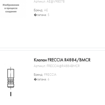
Артикул:
AE@V98078
Бренд:
AE
�лапана:
5
Клапан FRECCIA R4884/BMCR
Артикул:
FRECCIA@R4884BMCR
Бренд:
FRECCIA
�лапана:
6