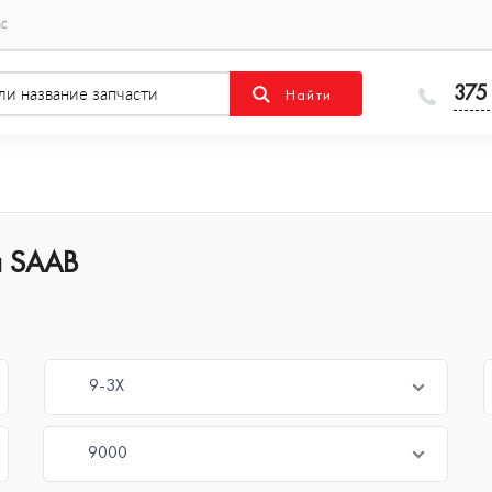
ас
375
я SAAB
9-3X
9000