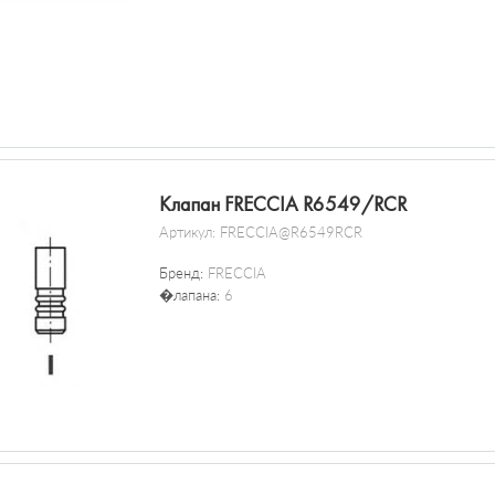
Клапан FRECCIA R6549/RCR
Артикул:
FRECCIA@R6549RCR
Бренд:
FRECCIA
�лапана:
6