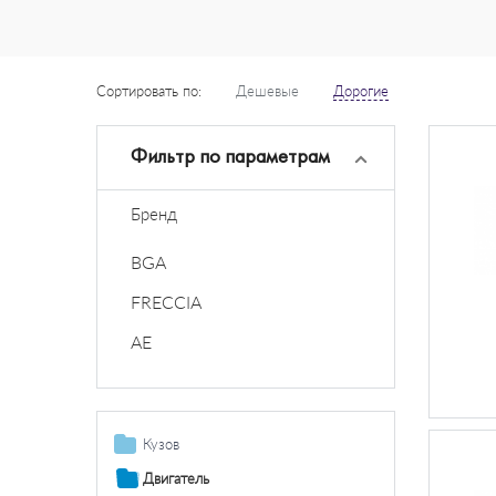
Сортировать по:
Дешевые
Дорогие
Фильтр по параметрам
Бренд
BGA
FRECCIA
AE
Кузов
Газовые пружины
Двигатель