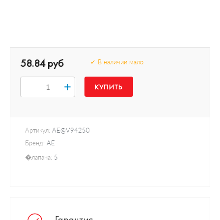
58.84 руб
✓ В наличии мало
+
Артикул:
AE@V94250
Бренд:
AE
�лапана:
5
Гарантия