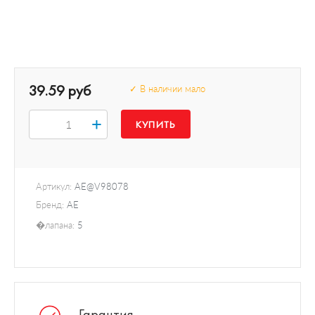
39.59 руб
✓ В наличии мало
+
Артикул:
AE@V98078
Бренд:
AE
�лапана:
5
Гарантия