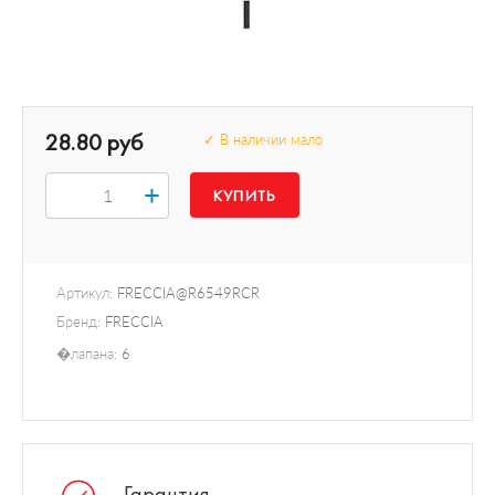
28.80 руб
✓ В наличии мало
+
Артикул:
FRECCIA@R6549RCR
Бренд:
FRECCIA
�лапана:
6
Гарантия