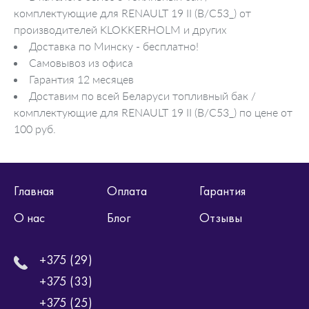
комплектующие для RENAULT 19 II (B/C53_) от
производителей KLOKKERHOLM и других
Доставка по Минску - бесплатно!
Самовывоз из офиса
Гарантия 12 месяцев
Доставим по всей Беларуси топливный бак /
комплектующие для RENAULT 19 II (B/C53_) по цене от
100 руб.
Главная
Оплата
Гарантия
О нас
Блог
Отзывы
+375 (29)
+375 (33)
+375 (25)