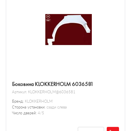
Датчик / зонд
Боковина KLOKKERHOLM 6036581
Артикул:
KLOKKERHOLM@6036581
Бренд:
KLOKKERHOLM
Сторона установки:
сзади слева
Число дверей:
4/5