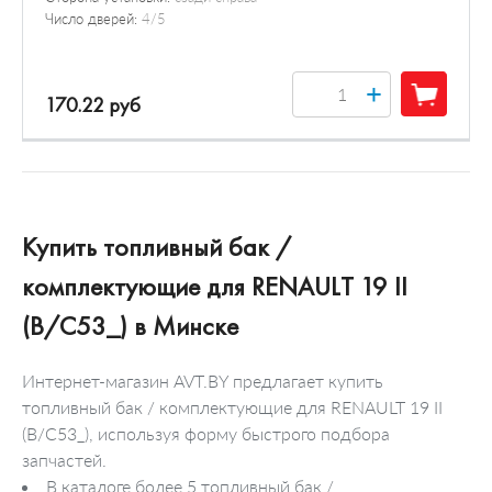
Число дверей:
4/5
+
170.22 руб
Купить топливный бак /
комплектующие для RENAULT 19 II
(B/C53_) в Минске
Интернет-магазин AVT.BY предлагает купить
топливный бак / комплектующие для RENAULT 19 II
(B/C53_), используя форму быстрого подбора
запчастей.
В каталоге более 5 топливный бак /