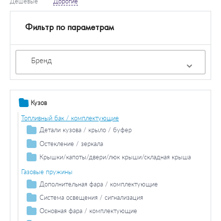
Дешевые
Дорогие
Фильтр по параметрам
Бренд
Кузов
Топливный бак / комплектующие
Детали кузова / крыло / буфер
Продольная / поперечная балка
Остекление / зеркала
Колесная ниша
Зеркала
Крышки/капоты/двери/люк крыши/складная крыша
Накладки порога / двери
Двери / комплектующие
Газовые пружины
Боковина
Дополнительная фара / комплектующие
Противотуманная фара / комплектующие
Система освещения / сигнализация
Противотуманная фара лампа накаливания
Фара дальнего света / комплектующие
Задний фонарь / комплектующие
Основная фара / комплектующие