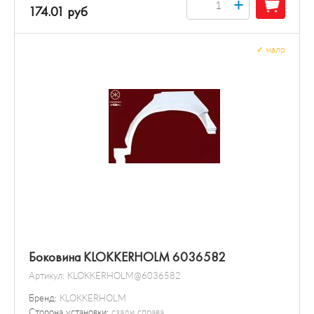
+
174.01 руб
✓
мало
Боковина KLOKKERHOLM 6036582
Артикул:
KLOKKERHOLM@6036582
Бренд:
KLOKKERHOLM
Сторона установки:
сзади справа