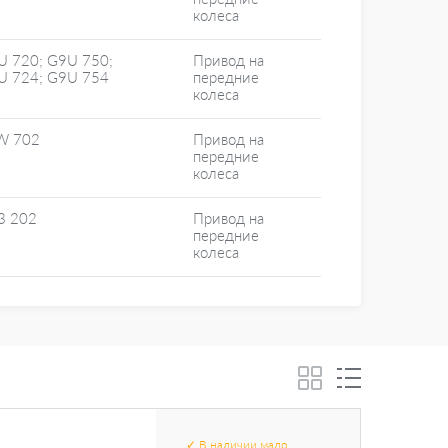
колеса
U 720; G9U 750;
Привод на
U 724; G9U 754
передние
колеса
W 702
Привод на
передние
колеса
3 202
Привод на
передние
колеса
✓
В наличии
мало