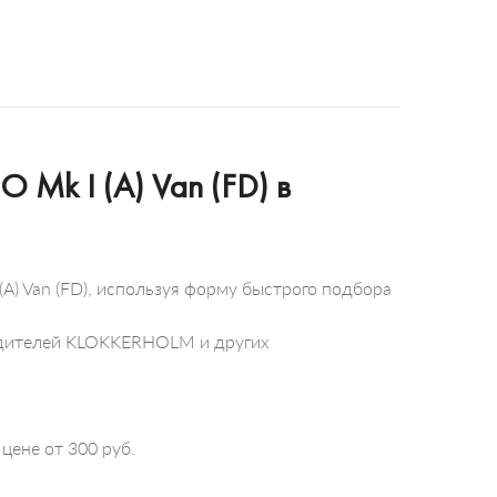
Mk I (A) Van (FD) в
) Van (FD), используя форму быстрого подбора
водителей KLOKKERHOLM и других
цене от 300 руб.