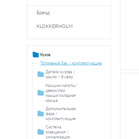
Бренд
KLOKKERHOLM
Кузов
Топливный бак / комплектующие
Детали кузова /
крыло / буфер
Продольная / поперечная балка
Крышки/капоты/
двери/люк
Колесная ниша
крыши/складная
крыша
Накладки порога / двери
Двери / комплектующие
Дополнительная
Боковина
фара /
комплектующие
Противотуманная
Система
фара /
освещения /
комплектующие
сигнализация