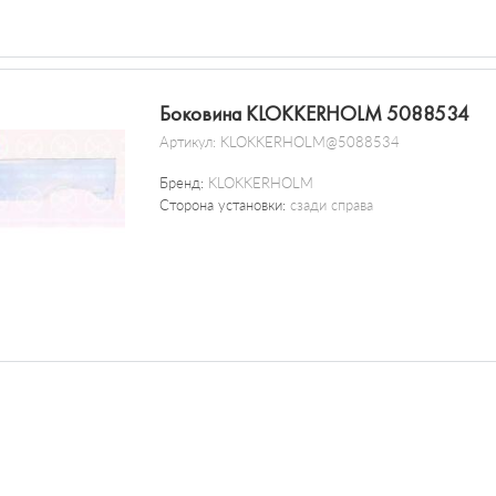
Боковина KLOKKERHOLM 5088534
Артикул:
KLOKKERHOLM@5088534
Бренд:
KLOKKERHOLM
Сторона установки:
сзади справа