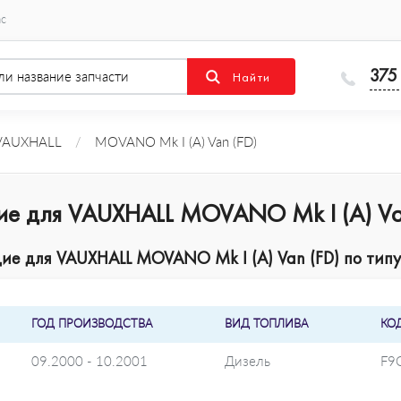
ас
375
VAUXHALL
/
MOVANO Mk I (A) Van (FD)
ие для VAUXHALL MOVANO Mk I (A) Va
е для VAUXHALL MOVANO Mk I (A) Van (FD) по типу
ГОД ПРОИЗВОДСТВА
ВИД ТОПЛИВА
КО
09.2000 - 10.2001
Дизель
F9