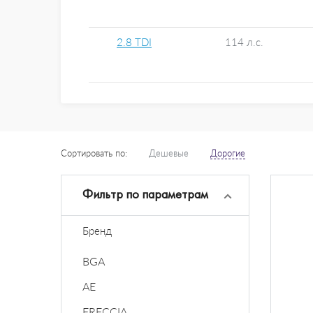
2.8 TDI
114 л.с.
Сортировать по:
Дешевые
Дорогие
Фильтр по параметрам
Бренд
BGA
AE
FRECCIA