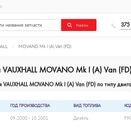
ас
375
ALL
/
MOVANO Mk I (A) Van (FD)
 VAUXHALL MOVANO Mk I (A) Van (FD
VAUXHALL MOVANO Mk I (A) Van (FD) по типу двига
ГОД ПРОИЗВОДСТВА
ВИД ТОПЛИВА
КО
09.2000 - 10.2001
Дизель
F9