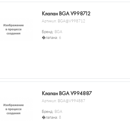
Клапан BGA V998712
Артикул:
BGA@V998712
Бренд:
BGA
�лапана:
6
Клапан BGA V994887
Артикул:
BGA@V994887
Бренд:
BGA
�лапана:
8