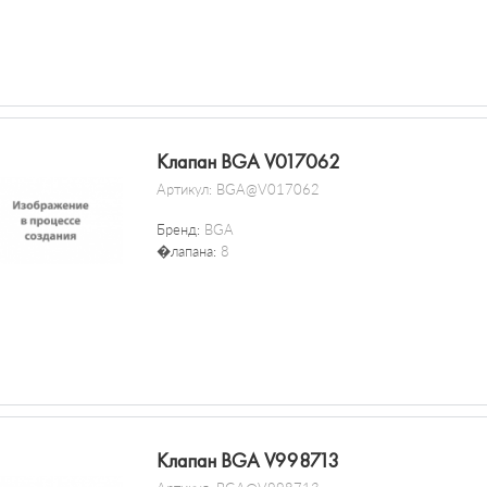
Клапан BGA V017062
Артикул:
BGA@V017062
Бренд:
BGA
�лапана:
8
Клапан BGA V998713