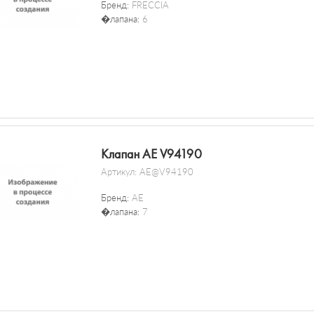
Бренд:
FRECCIA
�лапана:
6
Клапан AE V94190
Артикул:
AE@V94190
Бренд:
AE
�лапана:
7