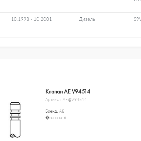
10.1998 - 10.2001
Дизель
S9
Клапан AE V94514
Артикул:
AE@V94514
Бренд:
AE
�лапана:
6