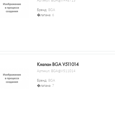
Артикул:
BGA@V998713
Бренд:
BGA
�лапана:
6
Клапан BGA V511014
Артикул:
BGA@V511014
Бренд:
BGA
�лапана:
7