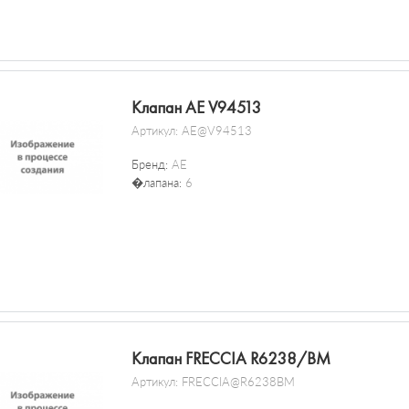
Клапан AE V94513
Артикул:
AE@V94513
Бренд:
AE
�лапана:
6
Клапан FRECCIA R6238/BM
Артикул:
FRECCIA@R6238BM