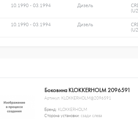
10.1990 - 03.1994
Дизель
CR
(U
10.1990 - 03.1994
Дизель
CR
(U
Боковина KLOKKERHOLM 2096591
Артикул:
KLOKKERHOLM@2096591
Бренд:
KLOKKERHOLM
Сторона установки:
сзади слева