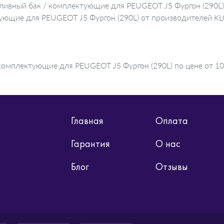
пливный бак / комплектующие для PEUGEOT J5 Фургон (290L)
ктующие для PEUGEOT J5 Фургон (290L) от производителей
комплектующие для PEUGEOT J5 Фургон (290L) по цене от 10
Главная
Оплата
Гарантия
О нас
Блог
Отзывы