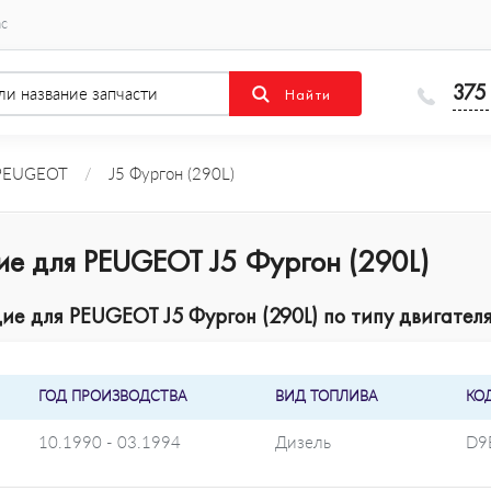
ас
375
PEUGEOT
/
J5 Фургон (290L)
ие для PEUGEOT J5 Фургон (290L)
е для PEUGEOT J5 Фургон (290L) по типу двигателя
ГОД ПРОИЗВОДСТВА
ВИД ТОПЛИВА
КО
10.1990 - 03.1994
Дизель
D9