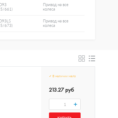
D93
Привод на все
25/661)
колеса
D93LS
Привод на все
25/673)
колеса
✓
В наличии
мало
213.27 руб
+