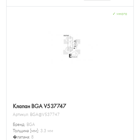
✓
много
Клапан BGA V537747
Артикул:
BGA@V537747
Бренд:
BGA
Толщина [мм]:
3.3 мм
�лапана:
8