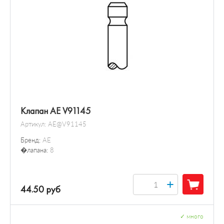
Клапан AE V91145
Артикул:
AE@V91145
Бренд:
AE
�лапана:
8
+
44.50 руб
✓
много