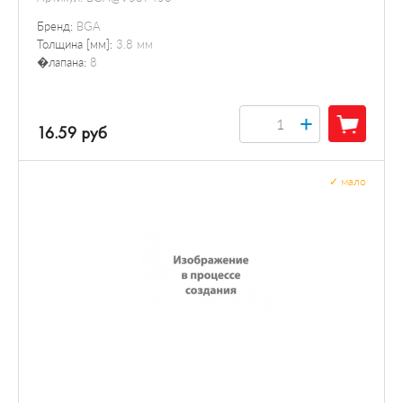
Бренд:
BGA
Толщина [мм]:
3.8 мм
�лапана:
8
+
16.59 руб
✓
мало