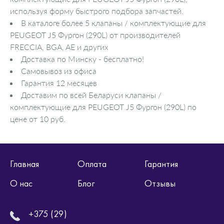
используя форму быстрого подбора запчастей.
В каталоге более 5 клапаны / комплектующие для
PEUGEOT J5 Фургон (290L) от производителей
FRECCIA, BGA, AE и других
Доставка по Минску - бесплатно!
Самовывоз из офиса
Гарантия 12 месяцев
Доставим по всей Беларуси клапаны /
комплектующие для PEUGEOT J5 Фургон (290L) по
цене от 10 руб.
Главная
Оплата
Гарантия
О нас
Блог
Отзывы
+375 (29)