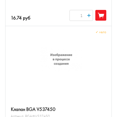
+
16.74 руб
✓
мало
Клапан BGA V537450
Артикул:
BGA@V537450