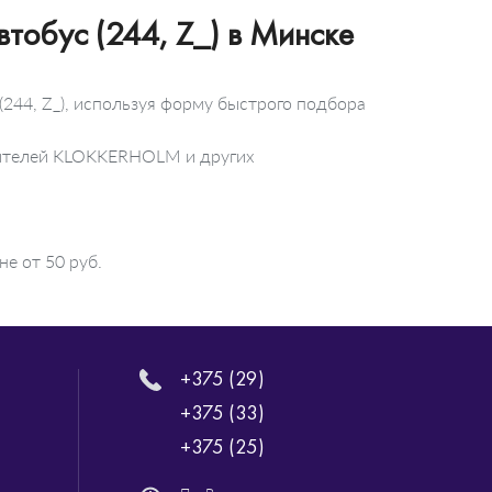
тобус (244, Z_) в Минске
244, Z_), используя форму быстрого подбора
одителей KLOKKERHOLM и других
е от 50 руб.
+375 (29)
+375 (33)
+375 (25)