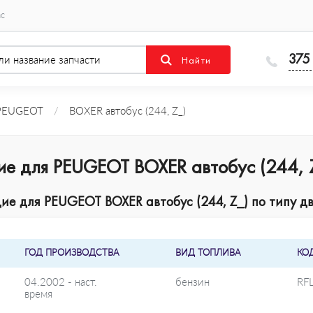
ас
375
PEUGEOT
/
BOXER автобус (244, Z_)
ие для PEUGEOT BOXER автобус (244, 
е для PEUGEOT BOXER автобус (244, Z_) по типу дв
ГОД ПРОИЗВОДСТВА
ВИД ТОПЛИВА
КО
04.2002 - наст.
бензин
RF
время