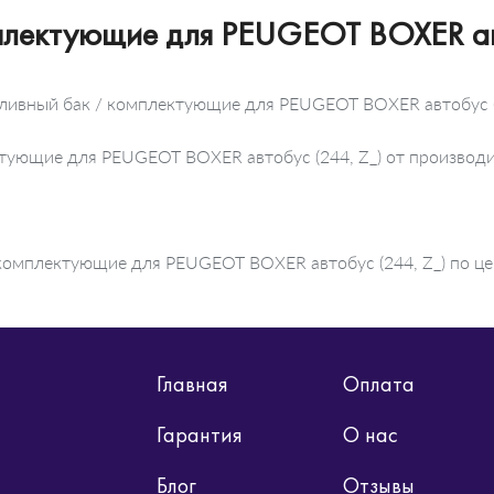
мплектующие для PEUGEOT BOXER ав
пливный бак / комплектующие для PEUGEOT BOXER автобус (
ектующие для PEUGEOT BOXER автобус (244, Z_) от произв
комплектующие для PEUGEOT BOXER автобус (244, Z_) по цен
Главная
Оплата
Гарантия
О нас
Блог
Отзывы