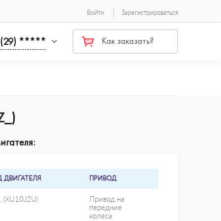
Войти
Зарегистрироваться
 (29) *****
Как заказать?
Z_)
игателя:
Д ДВИГАТЕЛЯ
ПРИВОД
L (XU10J2U)
Привод на
передние
колеса