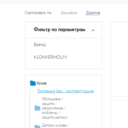
Сортировать по:
Дешевые
Дорогие
Фильтр по параметрам
Бренд
KLOKKERHOLM
Кузов
Топливный бак / комплектующие
Облицовка /
защита /
оформление /
эмблемы /
защита распыл.
Облицовка / защитная накладка
Детали кузова /