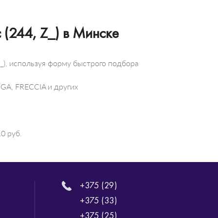
(244, Z_) в Минске
_), используя форму быстрого подбора
BGA, FRECCIA и других
0 руб.
+375 (29)
+375 (33)
+375 (25)