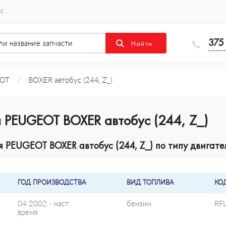
ас
375
OT
/
BOXER автобус (244, Z_)
 PEUGEOT BOXER автобус (244, Z_)
PEUGEOT BOXER автобус (244, Z_) по типу двигате
ГОД ПРОИЗВОДСТВА
ВИД ТОПЛИВА
КО
04.2002 - наст.
бензин
RF
время