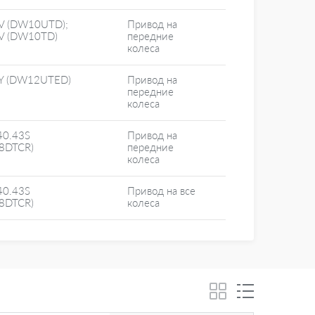
V (DW10UTD);
Привод на
V (DW10TD)
передние
колеса
Y (DW12UTED)
Привод на
передние
колеса
40.43S
Привод на
28DTCR)
передние
колеса
40.43S
Привод на все
28DTCR)
колеса