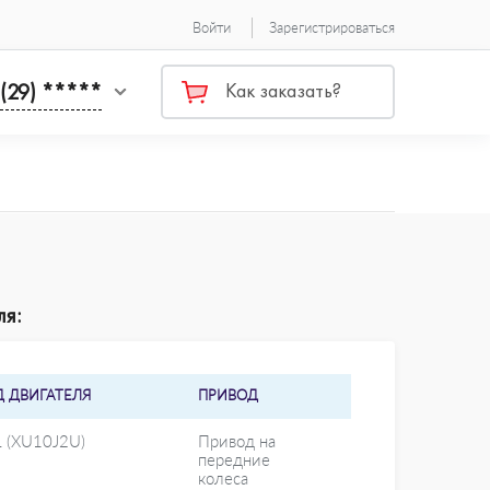
Войти
Зарегистрироваться
 (29) *****
Как заказать?
ля:
Д ДВИГАТЕЛЯ
ПРИВОД
L (XU10J2U)
Привод на
передние
колеса