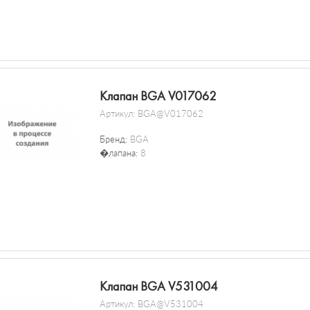
Клапан BGA V017062
Артикул:
BGA@V017062
Бренд:
BGA
�лапана:
8
Клапан BGA V531004
Артикул:
BGA@V531004