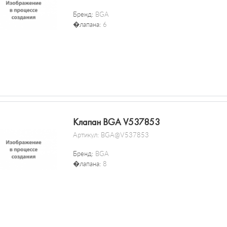
Бренд:
BGA
�лапана:
6
Клапан BGA V537853
Артикул:
BGA@V537853
Бренд:
BGA
�лапана:
8