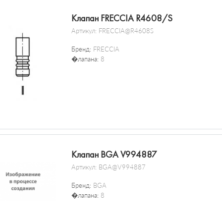
Клапан FRECCIA R4608/S
Артикул:
FRECCIA@R4608S
Бренд:
FRECCIA
�лапана:
8
Клапан BGA V994887
Артикул:
BGA@V994887
Бренд:
BGA
�лапана:
8