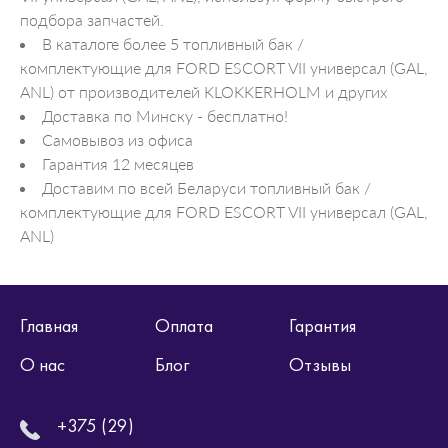
подбора запчастей.
В каталоге более 5 топливный бак /
комплектующие для FORD ESCORT VII универсал (GAL,
ANL) от производителей KLOKKERHOLM и других
Доставка по Минску - бесплатно!
Самовывоз из офиса
Гарантия 12 месяцев
Доставим по всей Беларуси топливный бак /
комплектующие для FORD ESCORT VII универсал (GAL,
ANL)
Главная
Оплата
Гарантия
О нас
Блог
Отзывы
+375 (29)