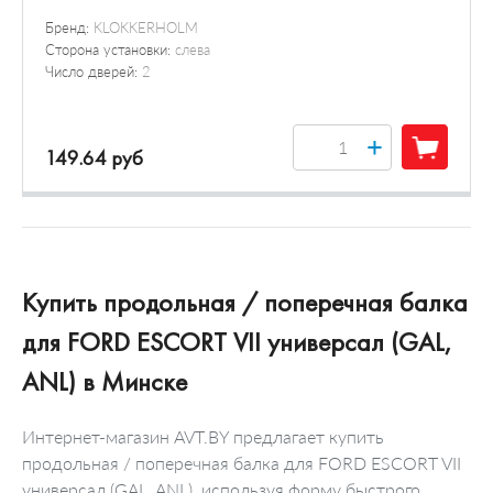
Бренд:
KLOKKERHOLM
Сторона установки:
слева
Число дверей:
2
+
149.64 руб
Купить продольная / поперечная балка
для FORD ESCORT VII универсал (GAL,
ANL) в Минске
Интернет-магазин AVT.BY предлагает купить
продольная / поперечная балка для FORD ESCORT VII
универсал (GAL, ANL), используя форму быстрого