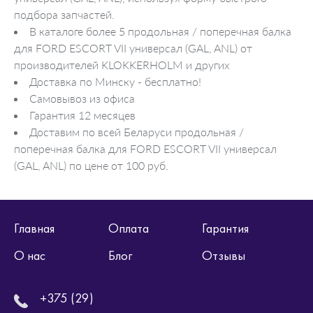
подбора запчастей.
В каталоге более 5 продольная / поперечная балка
для FORD ESCORT VII универсал (GAL, ANL) от
производителей KLOKKERHOLM и других
Доставка по Минску - бесплатно!
Самовывоз из офиса
Гарантия 12 месяцев
Доставим по всей Беларуси продольная /
поперечная балка для FORD ESCORT VII универсал
(GAL, ANL) по цене от 100 руб.
Главная
Оплата
Гарантия
О нас
Блог
Отзывы
+375 (29)