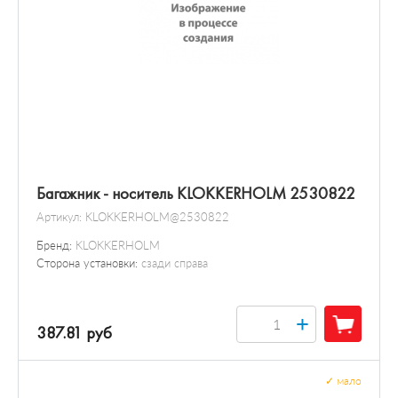
Багажник - носитель KLOKKERHOLM 2530822
Артикул:
KLOKKERHOLM@2530822
Бренд:
KLOKKERHOLM
Сторона установки:
сзади справа
+
387.81 руб
✓
мало