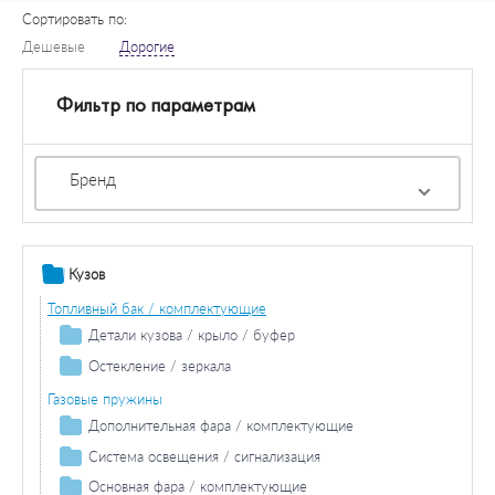
Сортировать по:
Дешевые
Дорогие
Фильтр по параметрам
Бренд
Кузов
Топливный бак / комплектующие
Детали кузова / крыло / буфер
Продольная / поперечная балка
Остекление / зеркала
Колесная ниша
Зеркала
Газовые пружины
Кронштейн батареи
Дополнительная фара / комплектующие
Противотуманная фара / комплектующие
Накладки порога / двери
Система освещения / сигнализация
Противотуманная фара лампа накаливания
Фара дальнего света / комплектующие
Боковина
Задний фонарь / комплектующие
Основная фара / комплектующие