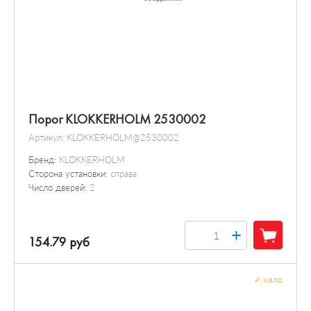
Порог KLOKKERHOLM 2530002
Артикул:
KLOKKERHOLM@2530002
Бренд:
KLOKKERHOLM
Сторона установки:
справа
Число дверей:
2
+
154.79 руб
✓
мало