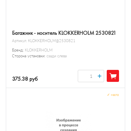
Багажник - носитель KLOKKERHOLM 2530821
Артикул:
KLOKKERHOLM@2530821
Бренд:
KLOKKERHOLM
Сторона установки:
сзади слева
+
375.38 руб
✓
мало