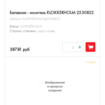
Багажник - носитель KLOKKERHOLM 2530822
Артикул:
KLOKKERHOLM@2530822
Бренд:
KLOKKERHOLM
Сторона установки:
сзади справа
+
387.81 руб
✓
мало