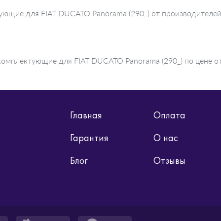
ктующие для FIAT DUCATO Panorama (290_) от производите
комплектующие для FIAT DUCATO Panorama (290_) по цене от
Главная
Оплата
Гарантия
О нас
Блог
Отзывы