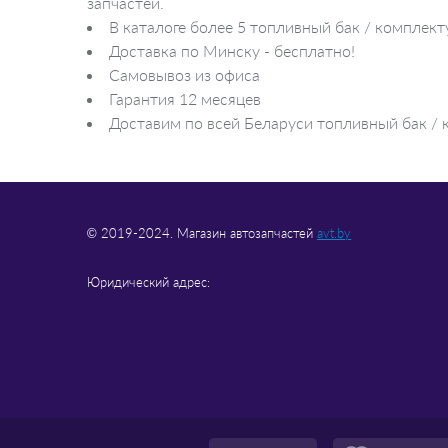
запчастей.
В каталоге более 5 топливный бак / компле
Доставка по Минску - бесплатно!
Самовывоз из офиса
Гарантия 12 месяцев
Доставим по всей Беларуси топливный бак / 
© 2019-2024. Магазин автозапчастей
avt.by
Юридический адрес: