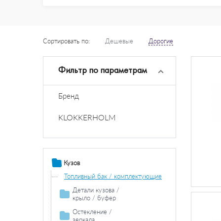
Сортировать по:
Дешевые
Дорогие
Фильтр по параметрам
Бренд
KLOKKERHOLM
Кузов
Топливный бак / комплектующие
Детали кузова /
крыло / буфер
Колесная ниша
Остекление /
зеркала