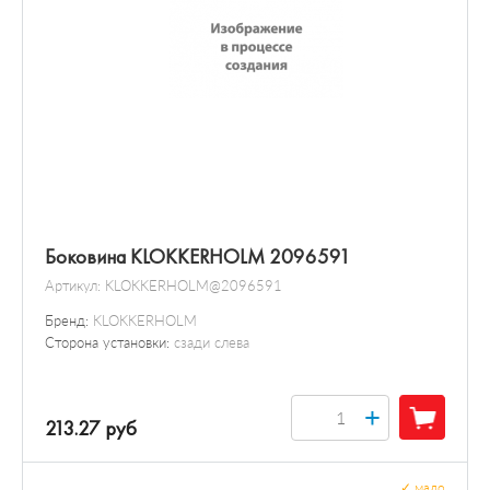
Боковина KLOKKERHOLM 2096591
Артикул:
KLOKKERHOLM@2096591
Бренд:
KLOKKERHOLM
Сторона установки:
сзади слева
+
213.27 руб
✓
мало