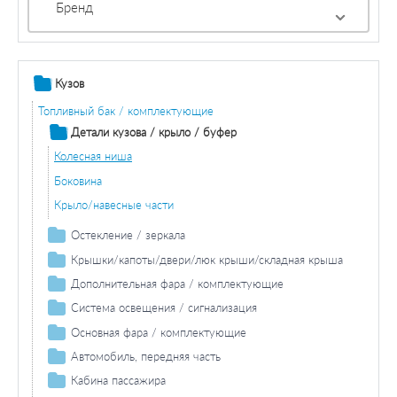
Бренд
Кузов
Топливный бак / комплектующие
Детали кузова / крыло / буфер
Колесная ниша
Боковина
Крыло/навесные части
Остекление / зеркала
Зеркала
Крышки/капоты/двери/люк крыши/складная крыша
Капот двигателя / составляющие / изоляция
Дополнительная фара / комплектующие
Противотуманная фара / комплектующие
Система освещения / сигнализация
Противотуманная фара лампа накаливания
Фара дальнего света / комплектующие
Задний фонарь / комплектующие
Основная фара / комплектующие
Лампа накаливания фара дальнего света
Задние фонари / комплектующие
Лампа накаливания основной фары
Автомобиль, передняя часть
Лампа накаливания задних фонарей
Фонарь сигнала торможения / комплектующие
Крыло/навесные части
Кабина пассажира