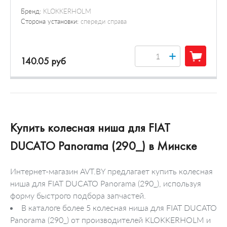
Бренд:
KLOKKERHOLM
Сторона установки:
спереди справа
+
140.05 руб
Купить колесная ниша для FIAT
DUCATO Panorama (290_) в Минске
Интернет-магазин AVT.BY предлагает купить колесная
ниша для FIAT DUCATO Panorama (290_), используя
форму быстрого подбора запчастей.
В каталоге более 5 колесная ниша для FIAT DUCATO
Panorama (290_) от производителей KLOKKERHOLM и