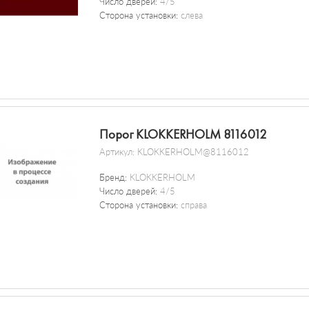
Число дверей:
4/5
Сторона установки:
слева
Порог KLOKKERHOLM 8116012
Артикул:
KLOKKERHOLM@8116012
Бренд:
KLOKKERHOLM
Число дверей:
4/5
Сторона установки:
справа