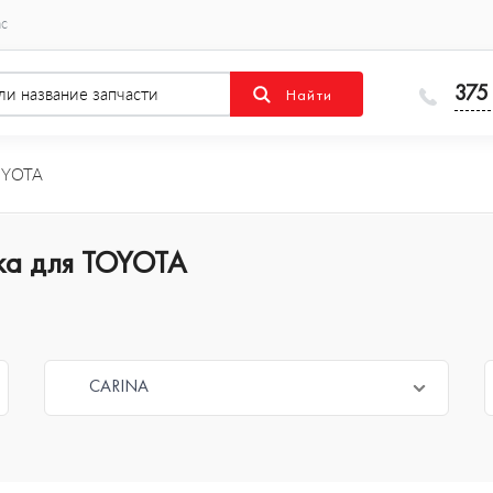
ас
375
YOTA
ка для TOYOTA
CARINA