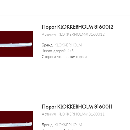
Порог KLOKKERHOLM 8160012
Артикул:
KLOKKERHOLM@8160012
Бренд:
KLOKKERHOLM
Число дверей:
4/5
Сторона установки:
справа
Порог KLOKKERHOLM 8160011
Артикул:
KLOKKERHOLM@8160011
Бренд:
KLOKKERHOLM