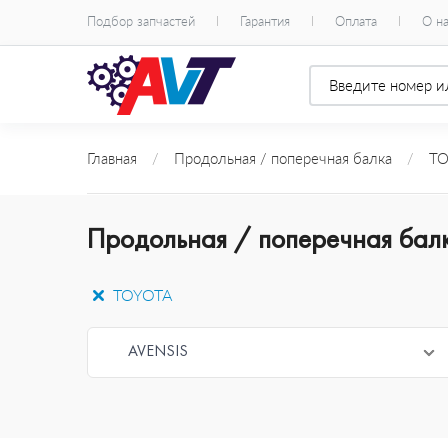
Подбор запчастей
Гарантия
Оплата
О н
Главная
/
Продольная / поперечная балка
/
TO
Продольная / поперечная бал
TOYOTA
AVENSIS