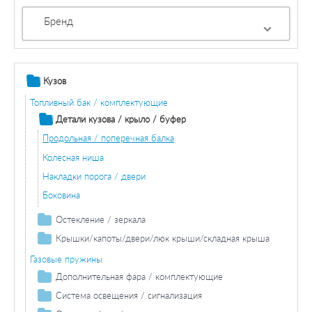
Бренд
Кузов
Топливный бак / комплектующие
Детали кузова / крыло / буфер
Продольная / поперечная балка
Колесная ниша
Накладки порога / двери
Боковина
Остекление / зеркала
Зеркала
Крышки/капоты/двери/люк крыши/складная крыша
Двери / комплектующие
Газовые пружины
Дополнительная фара / комплектующие
Противотуманная фара / комплектующие
Система освещения / сигнализация
Противотуманная фара лампа накаливания
Фара дальнего света / комплектующие