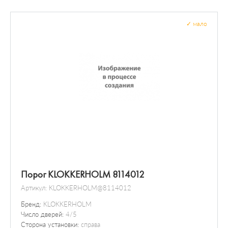
✓
мало
Порог KLOKKERHOLM 8114012
Артикул:
KLOKKERHOLM@8114012
Бренд:
KLOKKERHOLM
Число дверей:
4/5
Сторона установки:
справа