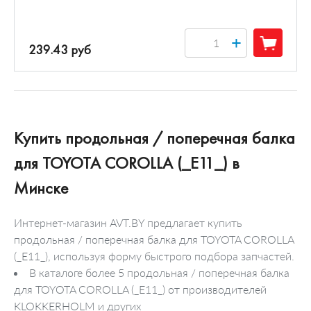
+
239.43 руб
Купить продольная / поперечная балка
для TOYOTA COROLLA (_E11_) в
Минске
Интернет-магазин AVT.BY предлагает купить
продольная / поперечная балка для TOYOTA COROLLA
(_E11_), используя форму быстрого подбора запчастей.
В каталоге более 5 продольная / поперечная балка
для TOYOTA COROLLA (_E11_) от производителей
KLOKKERHOLM и других