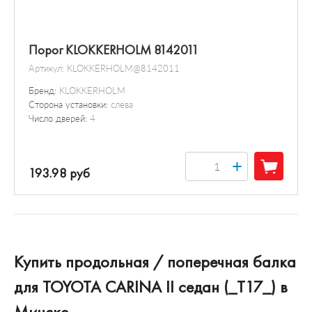
Порог KLOKKERHOLM 8142011
Артикул:
KLOKKERHOLM@8142011
Бренд:
KLOKKERHOLM
Сторона установки:
слева
Число дверей:
4
+
193.98 руб
Купить продольная / поперечная балка
для TOYOTA CARINA II седан (_T17_) в
Минске