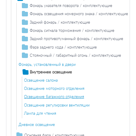
Фонарь указателя поворота / комплектующие
Лампа заднего противотуманного фонаря
Лампа накаливания
Дополнительный стоп-сигнал
Фара заднего хода / комплектующие
Стояночный / габаритный огонь / комплектующие
Фонарь указателя поворота / комплектующие
Лампа накаливания
Фонарь освещения номерного знака / комплектующие
Лампа накаливания
Стояночный огонь
Лампа накаливания
Лампа накаливания
Стояночный / габаритный огонь / комплектующие
Фонарь освещения номерного знака / комплектующие
Лампа накаливания
Задний фонарь / комплектующие
Стояночный огонь
Габаритный огонь
Лампа накаливания
Задний противотуманный фонарь / комплектующие
Фонарь, установленный в двери
Лампа накаливания заднего фонаря
Фонарь сигнала торможения / комплектующие
Габаритный огонь
Лампа накаливания
Лампа заднего противотуманного фонаря
Фара заднего хода / комплектующие
Лампа накаливания
Задний противотуманный фонарь / комплектующие
Лампа накаливания
Лампа накаливания
Стояночный / габаритный огонь / комплектующие
Дополнительный стоп-сигнал
Лампа заднего противотуманного фонаря
Фара заднего хода / комплектующие
Стояночный огонь
Лампа накаливания
Стояночный / габаритный огонь / комплектующие
Габаритный огонь
Стояночный огонь
Фонарь, установленный в двери
Лампа накаливания
Габаритный огонь
Внутреннее освещение
Лампа накаливания
Освещение салона
Освещение моторного отделения
Освещение багажного отделения
Освещение регулировки вентиляции
Лампа для чтения
Дневное освещение
Основная фара / комплектующие