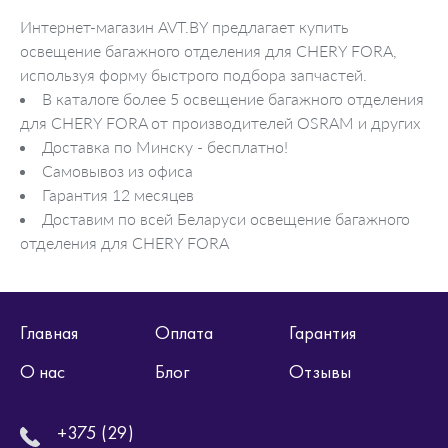
Интернет-магазин AVT.BY предлагает купить
освещение багажного отделения для CHERY FORA,
используя форму быстрого подбора запчастей.
В каталоге более 5 освещение багажного отделения
для CHERY FORA от производителей OSRAM и других
Доставка по Минску - бесплатно!
Самовывоз из офиса
Гарантия 12 месяцев
Доставим по всей Беларуси освещение багажного
отделения для CHERY FORA
Главная
Оплата
Гарантия
О нас
Блог
Отзывы
+375 (29)