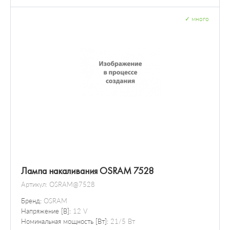
✓
много
Лампа накаливания OSRAM 7528
Артикул:
OSRAM@7528
Бренд:
OSRAM
Напряжение [В]:
12 V
Номинальная мощность [Вт]:
21/5 Вт