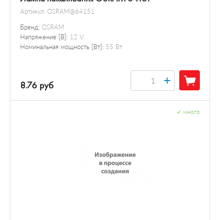
Артикул:
OSRAM@64151
Бренд:
OSRAM
Напряжение [В]:
12 V
Номинальная мощность [Вт]:
55 Вт
+
8.76 руб
✓
много