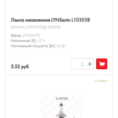
Лампа накаливания LYNXauto L10355B
Артикул:
LYNXAUTO@L10355B
Бренд:
LYNXAUTO
Напряжение [В]:
12 V
Номинальная мощность [Вт]:
55 Вт
+
5.52 руб
✓
много