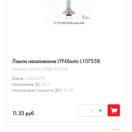
Лампа накаливания LYNXauto L10755B
Артикул:
LYNXAUTO@L10755B
Бренд:
LYNXAUTO
Напряжение [В]:
12 V
Номинальная мощность [Вт]:
55 Вт
+
11.33 руб
✓
мало