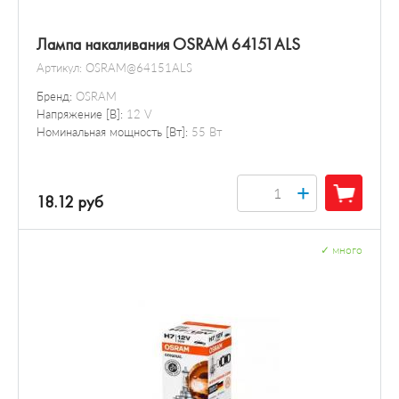
Лампа накаливания OSRAM 64151ALS
Артикул:
OSRAM@64151ALS
Бренд:
OSRAM
Напряжение [В]:
12 V
Номинальная мощность [Вт]:
55 Вт
+
18.12 руб
✓
много