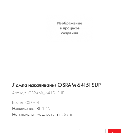
Лампа накаливания OSRAM 64151SUP
Артикул:
OSRAM@64151SUP
Бренд:
OSRAM
Напряжение [В]:
12 V
Номинальная мощность [Вт]:
55 Вт