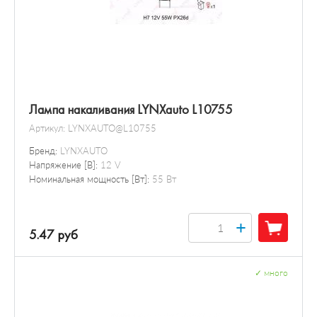
Лампа накаливания LYNXauto L10755
Артикул:
LYNXAUTO@L10755
Бренд:
LYNXAUTO
Напряжение [В]:
12 V
Номинальная мощность [Вт]:
55 Вт
+
5.47 руб
✓
много