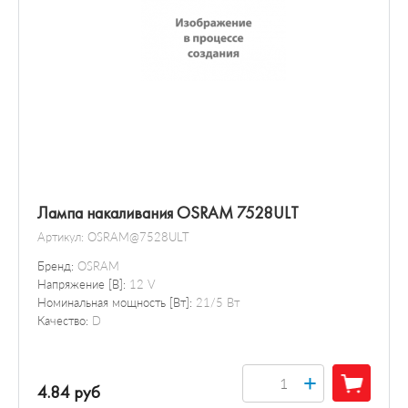
Лампа накаливания OSRAM 7528ULT
Артикул:
OSRAM@7528ULT
Бренд:
OSRAM
Напряжение [В]:
12 V
Номинальная мощность [Вт]:
21/5 Вт
Качество:
D
+
4.84 руб