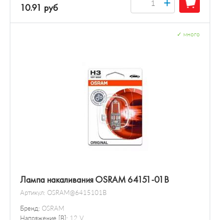
+
10.91 руб
✓
много
Лампа накаливания OSRAM 64151-01B
Артикул:
OSRAM@6415101B
Бренд:
OSRAM
Напряжение [В]:
12 V