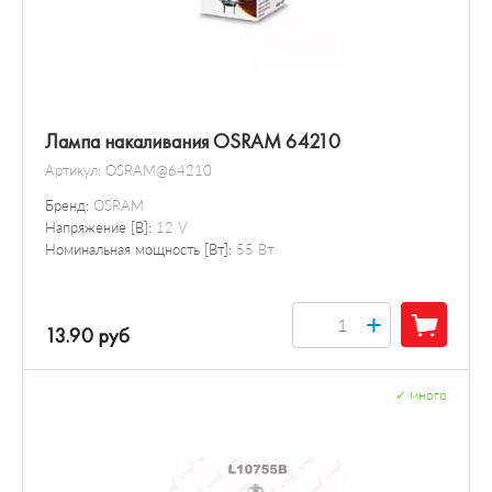
Лампа накаливания OSRAM 64210
Артикул:
OSRAM@64210
Бренд:
OSRAM
Напряжение [В]:
12 V
Номинальная мощность [Вт]:
55 Вт
+
13.90 руб
✓
много