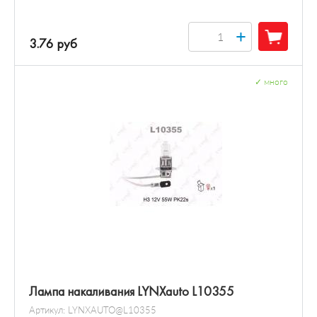
+
3.76 руб
✓
много
Лампа накаливания LYNXauto L10355
Артикул:
LYNXAUTO@L10355