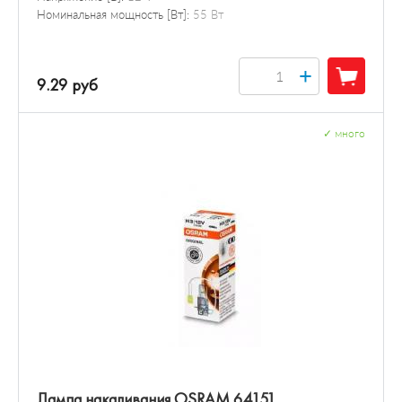
Номинальная мощность [Вт]:
55 Вт
+
9.29 руб
✓
много
Лампа накаливания OSRAM 64151