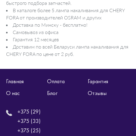
быстрого подбора запчастей.
В каталоге более 5 лампа накаливания для CHERY
FORA от производителей OSRAM и других
Доставка по Минску - бесплатно!
Самовывоз из офиса
Гарантия 12 месяцев
Доставим по всей Беларуси лампа накаливания для
CHERY FORA по цене от 2 руб.
Главная
Оплата
Гарантия
О нас
Блог
Отзывы
+375 (29)
+375 (33)
+375 (25)