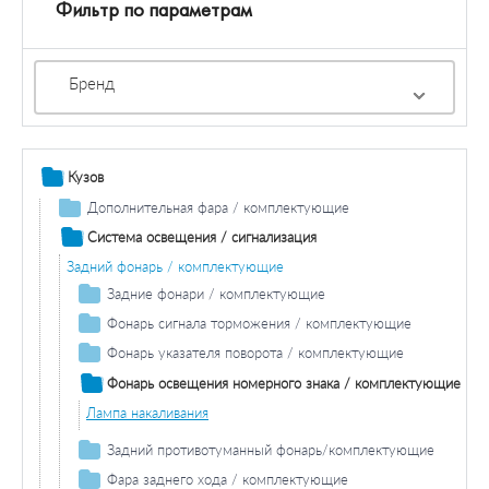
Фильтр по параметрам
Бренд
Кузов
Дополнительная фара / комплектующие
Противотуманная фара / комплектующие
Система освещения / сигнализация
Противотуманная фара лампа накаливания
Фара дальнего света / комплектующие
Задний фонарь / комплектующие
Лампа накаливания фара дальнего света
Задние фонари / комплектующие
Лампа накаливания задних фонарей
Фонарь сигнала торможения / комплектующие
Дополнительный стоп-сигнал
Фонарь указателя поворота / комплектующие
Лампа накаливания
Лампа накаливания
Фонарь освещения номерного знака / комплектующие
Лампа накаливания
Задний противотуманный фонарь/комплектующие
Лампа заднего противотуманного фонаря
Фара заднего хода / комплектующие