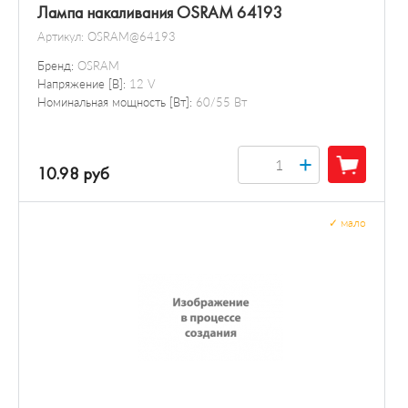
Лампа накаливания OSRAM 64193
Артикул:
OSRAM@64193
Бренд:
OSRAM
Напряжение [В]:
12 V
Номинальная мощность [Вт]:
60/55 Вт
+
10.98 руб
✓
мало