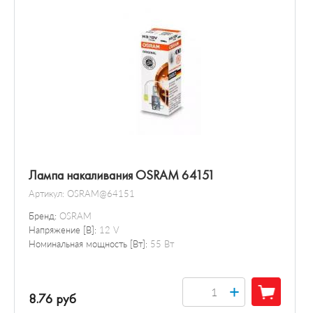
Лампа накаливания OSRAM 64151
Артикул:
OSRAM@64151
Бренд:
OSRAM
Напряжение [В]:
12 V
Номинальная мощность [Вт]:
55 Вт
+
8.76 руб