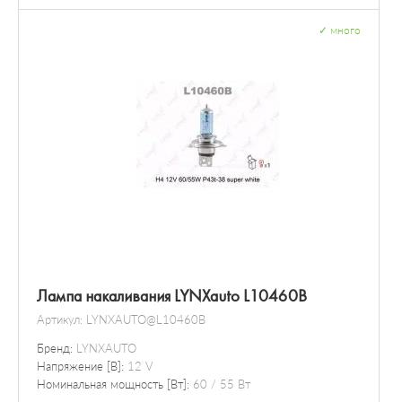
✓
много
Лампа накаливания LYNXauto L10460B
Артикул:
LYNXAUTO@L10460B
Бренд:
LYNXAUTO
Напряжение [В]:
12 V
Номинальная мощность [Вт]:
60 / 55 Вт