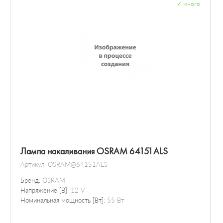
✓
много
Лампа накаливания OSRAM 64151ALS
Артикул:
OSRAM@64151ALS
Бренд:
OSRAM
Напряжение [В]:
12 V
Номинальная мощность [Вт]:
55 Вт