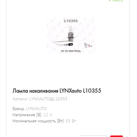
✓
много
Лампа накаливания LYNXauto L10355
Артикул:
LYNXAUTO@L10355
Бренд:
LYNXAUTO
Напряжение [В]:
12 V
Номинальная мощность [Вт]:
55 Вт