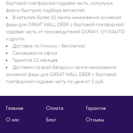
бортовой платформой/ходовая часть, используя
форму быстрого подбора запчастей.
В каталоге более 10 лампа накаливания основной
фары для GREAT WALL DEER c бортовой платформой/
ходовая часть от производителей OSRAM, LYNXAUTO
и других
Доставка по Минску - бесплатно!
Самовывоз из офиса
Гарантия 12 месяцев
Доставим по всей Беларуси лампа накаливания
основной фары для GREAT WALL DEER c бортовой
платформой/ходовая часть по цене от 2 руб.
Главная
Оплата
Гарантия
О нас
Блог
Отзывы