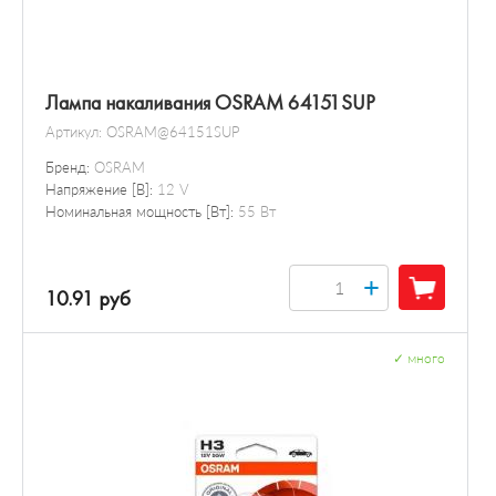
Лампа накаливания OSRAM 64151SUP
Артикул:
OSRAM@64151SUP
Бренд:
OSRAM
Напряжение [В]:
12 V
Номинальная мощность [Вт]:
55 Вт
+
10.91 руб
✓
много