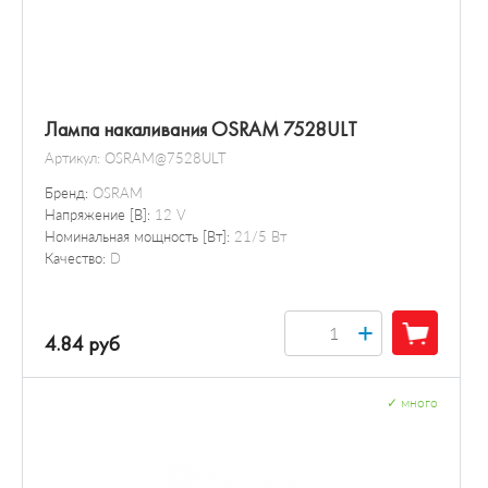
Лампа накаливания OSRAM 7528ULT
Артикул:
OSRAM@7528ULT
Бренд:
OSRAM
Напряжение [В]:
12 V
Номинальная мощность [Вт]:
21/5 Вт
Качество:
D
+
4.84 руб
✓
много