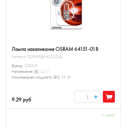
Лампа накаливания OSRAM 64151-01B
Артикул:
OSRAM@6415101B
Бренд:
OSRAM
Напряжение [В]:
12 V
Номинальная мощность [Вт]:
55 Вт
+
9.29 руб
✓
много