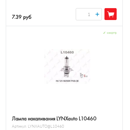
+
7.39 руб
✓
много
Лампа накаливания LYNXauto L10460
Артикул:
LYNXAUTO@L10460