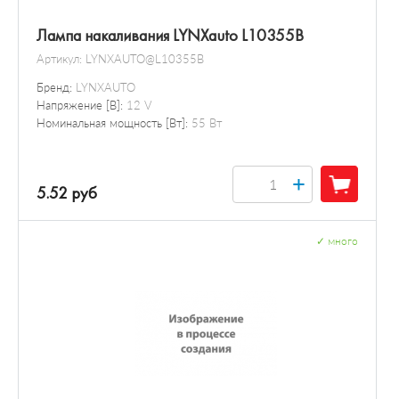
Лампа накаливания LYNXauto L10355B
Артикул:
LYNXAUTO@L10355B
Бренд:
LYNXAUTO
Напряжение [В]:
12 V
Номинальная мощность [Вт]:
55 Вт
+
5.52 руб
✓
много