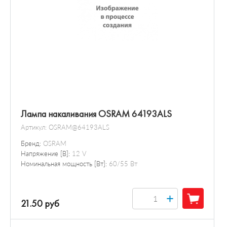
Лампа накаливания OSRAM 64193ALS
Артикул:
OSRAM@64193ALS
Бренд:
OSRAM
Напряжение [В]:
12 V
Номинальная мощность [Вт]:
60/55 Вт
+
21.50 руб