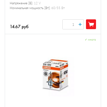
Напряжение [В]:
12 V
Номинальная мощность [Вт]:
60/55 Вт
+
14.67 руб
✓
много