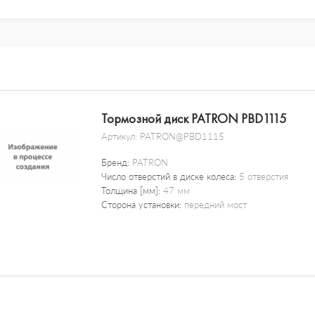
Тормозной диск PATRON PBD1115
Артикул:
PATRON@PBD1115
Бренд:
PATRON
Число отверстий в диске колеса:
5 отверстия
Толщина [мм]:
47 мм
Сторона установки:
передний мост