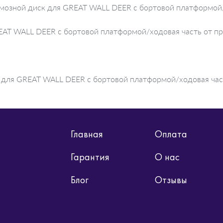
рмозной диск для GREAT WALL DEER c бортовой платформой/
REAT WALL DEER c бортовой платформой/ходовая часть от п
 для GREAT WALL DEER c бортовой платформой/ходовая часть
Главная
Оплата
Гарантия
О нас
Блог
Отзывы