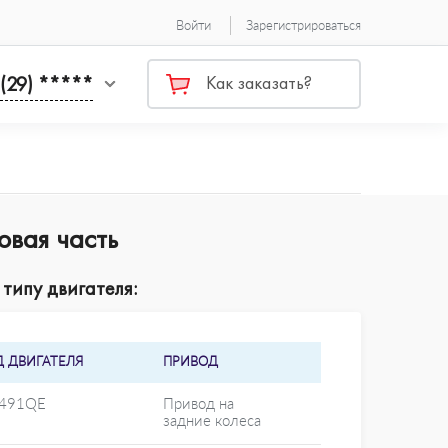
Войти
Зарегистрироваться
 (29) *****
Как заказать?
овая часть
типу двигателя:
Д ДВИГАТЕЛЯ
ПРИВОД
491QE
Привод на
задние колеса