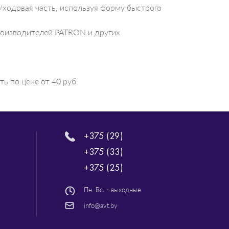
ходовая часть, используя форму быстрого
роизводителей PATRON и других
 по цене от 40 руб.
+375 (29)
+375 (33)
+375 (25)
Пн. Вс. - выходные
info@avt.by