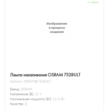
✓
много
Лампа накаливания OSRAM 7528ULT
Артикул:
OSRAM@7528ULT
Бренд:
OSRAM
Напряжение [В]:
12 V
Номинальная мощность [Вт]:
21/5 Вт
Качество:
D