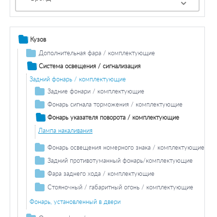
Кузов
Дополнительная фара / комплектующие
Противотуманная фара / комплектующие
Система освещения / сигнализация
Противотуманная фара лампа накаливания
Фара дальнего света / комплектующие
Задний фонарь / комплектующие
Лампа накаливания фара дальнего света
Задние фонари / комплектующие
Лампа накаливания задних фонарей
Фонарь сигнала торможения / комплектующие
Дополнительный стоп-сигнал
Фонарь указателя поворота / комплектующие
Лампа накаливания
Лампа накаливания
Фонарь освещения номерного знака / комплектующие
Лампа накаливания
Задний противотуманный фонарь/комплектующие
Лампа заднего противотуманного фонаря
Фара заднего хода / комплектующие
Лампа накаливания
Стояночный / габаритный огонь / комплектующие
Стояночный огонь
Фонарь, установленный в двери
Габаритный огонь