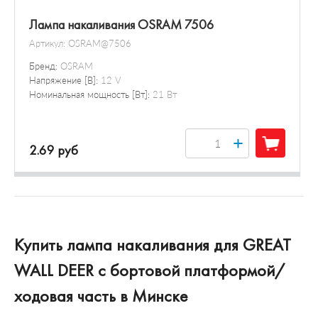
Лампа накаливания OSRAM 7506
Артикул:
OSRAM@7506
Бренд:
OSRAM
Напряжение [В]:
12 V
Номинальная мощность [Вт]:
21 Вт
+
2.69 руб
Купить лампа накаливания для GREAT
WALL DEER c бортовой платформой/
ходовая часть в Минске