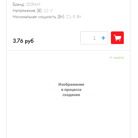
Бренд:
OSRAM
Напряжение [В]:
12 V
Номинальная мощность [Вт]:
21/5 Вт
+
3.76 руб
✓
много