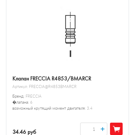
Клапан FRECCIA R4853/BMARCR
Артикул:
FRECCIA@R4853BMARCR
Бренд:
FRECCIA
�лапана:
6
возможный крутящий момент двигателя:
3.4
+
34.46 руб