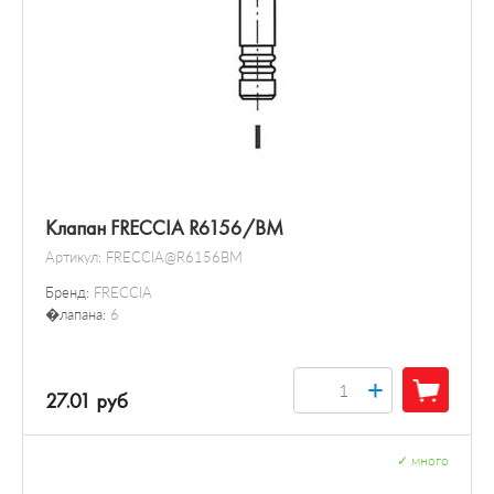
Клапан FRECCIA R6156/BM
Артикул:
FRECCIA@R6156BM
Бренд:
FRECCIA
�лапана:
6
+
27.01 руб
✓
много