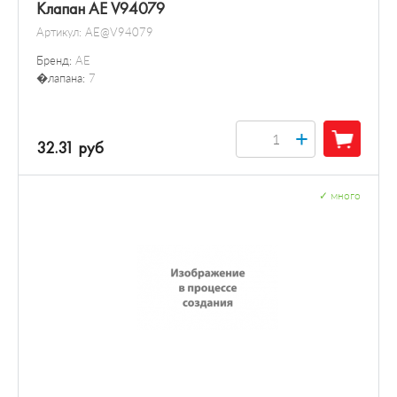
Клапан AE V94079
Артикул:
AE@V94079
Бренд:
AE
�лапана:
7
+
32.31 руб
✓
много