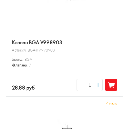
Клапан BGA V998903
Артикул:
BGA@V998903
Бренд:
BGA
�лапана:
7
+
28.88 руб
✓
мало