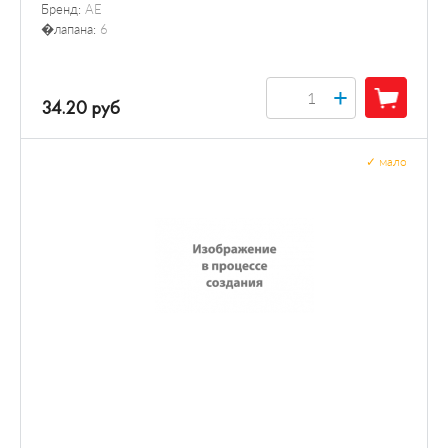
Бренд:
AE
�лапана:
6
+
34.20 руб
✓
мало