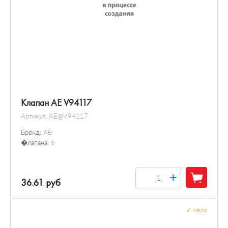
Клапан AE V94117
Артикул:
AE@V94117
Бренд:
AE
�лапана:
6
+
36.61 руб
✓
мало