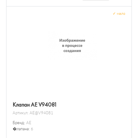
✓
мало
Клапан AE V94081
Артикул:
AE@V94081
Бренд:
AE
�лапана:
6