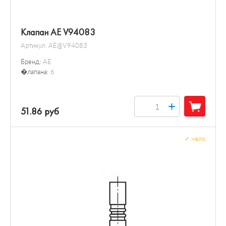
Клапан AE V94083
Артикул:
AE@V94083
Бренд:
AE
�лапана:
6
+
51.86 руб
✓
мало