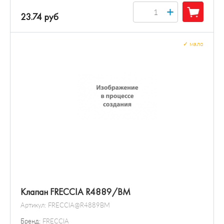
+
23.74 руб
✓
мало
Клапан FRECCIA R4889/BM
Артикул:
FRECCIA@R4889BM
Бренд:
FRECCIA