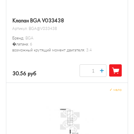
Клапан BGA V033438
Артикул:
BGA@V033438
Бренд:
BGA
�лапана:
6
возможный крутящий момент двигателя:
3.4
+
30.56 руб
✓
мало