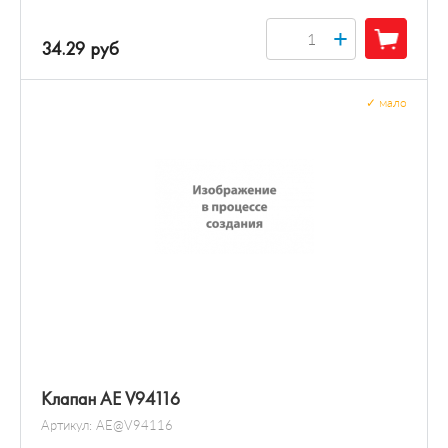
+
34.29 руб
✓
мало
Клапан AE V94116
Артикул:
AE@V94116