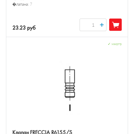
�лапана:
7
+
23.23 руб
✓
много
Клапан FRECCIA R6155/S