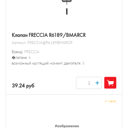
Клапан FRECCIA R6189/BMARCR
Артикул:
FRECCIA@R6189BMARCR
Бренд:
FRECCIA
�лапана:
6
возможный крутящий момент двигателя:
5
+
39.24 руб
✓
мало