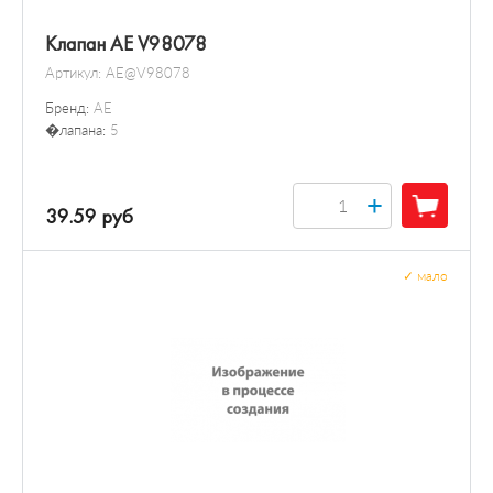
Клапан AE V98078
Артикул:
AE@V98078
Бренд:
AE
�лапана:
5
+
39.59 руб
✓
мало