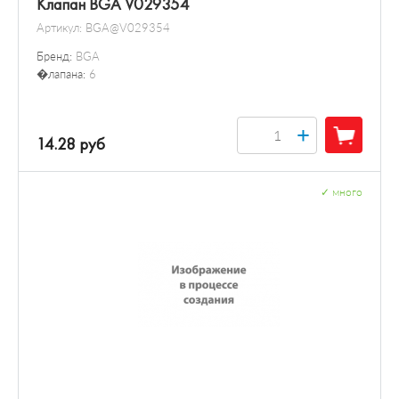
Клапан BGA V029354
Артикул:
BGA@V029354
Бренд:
BGA
�лапана:
6
+
14.28 руб
✓
много