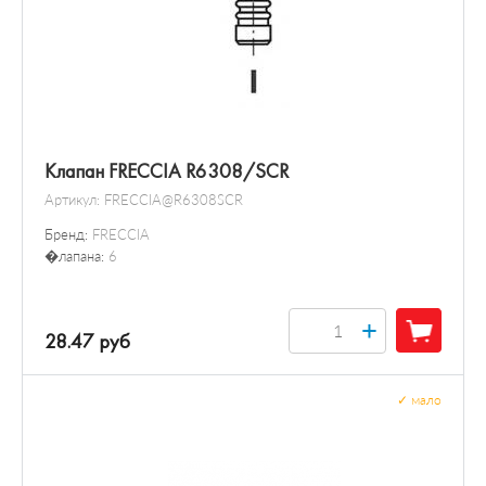
Клапан FRECCIA R6308/SCR
Артикул:
FRECCIA@R6308SCR
Бренд:
FRECCIA
�лапана:
6
+
28.47 руб
✓
мало