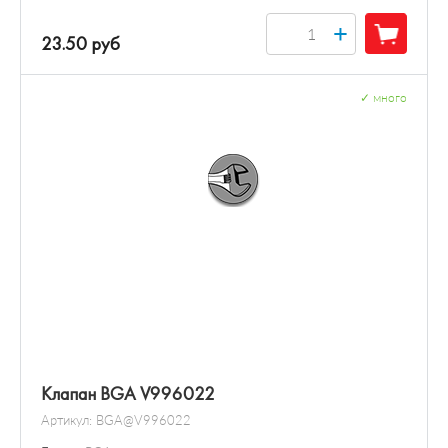
+
23.50 руб
✓
много
Клапан BGA V996022
Артикул:
BGA@V996022