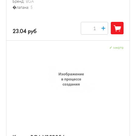
Бренд:
BGA
�лапана:
5
+
23.04 руб
✓
много