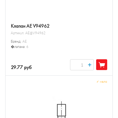
Клапан AE V94962
Артикул:
AE@V94962
Бренд:
AE
�лапана:
6
+
29.77 руб
✓
мало