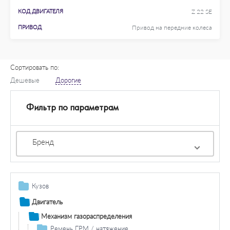
КОД ДВИГАТЕЛЯ
Z 22 SE
ПРИВОД
Привод на передние колеса
Сортировать по:
Дешевые
Дорогие
Фильтр по параметрам
Бренд
Кузов
Газовые пружины
Двигатель
Дополнительная фара / комплектующие
Механизм газораспределения
Противотуманная фара / комплектующие
Система освещения / сигнализация
Ремень ГРМ / натяжение