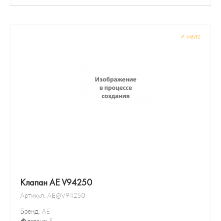
Болты и гайки колеса
✓
мало
Клапан AE V94250
Артикул:
AE@V94250
Бренд:
AE