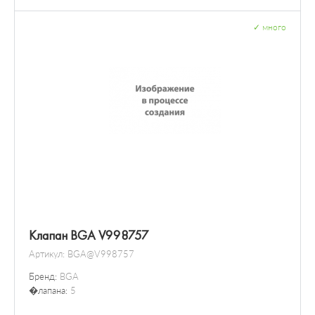
✓
много
Клапан BGA V998757
Артикул:
BGA@V998757
Бренд:
BGA
�лапана:
5