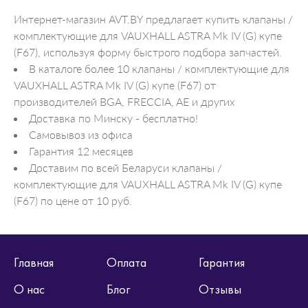
Интернет-магазин AVT.BY предлагает купить клапаны /
комплектующие для VAUXHALL ASTRA Mk IV (G) купе
(F67), используя форму быстрого подбора запчастей.
В каталоге более 10 клапаны / комплектующие для
VAUXHALL ASTRA Mk IV (G) купе (F67) от
производителей BGA, FRECCIA, AE и других
Доставка по Минску - бесплатно!
Самовывоз из офиса
Гарантия 12 месяцев
Доставим по всей Беларуси клапаны /
комплектующие для VAUXHALL ASTRA Mk IV (G) купе
(F67) по цене от 10 руб.
Главная
Оплата
Гарантия
О нас
Блог
Отзывы