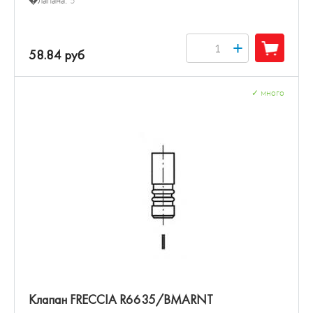
�лапана:
5
+
58.84 руб
✓
много
Клапан FRECCIA R6635/BMARNT