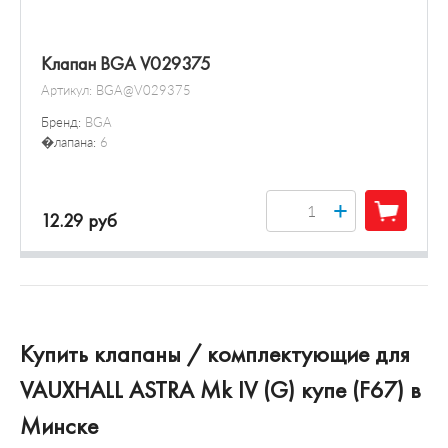
Клапан BGA V029375
Артикул:
BGA@V029375
Бренд:
BGA
�лапана:
6
+
12.29 руб
Купить клапаны / комплектующие для
VAUXHALL ASTRA Mk IV (G) купе (F67) в
Минске