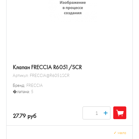
Клапан FRECCIA R6051/SCR
Артикул:
FRECCIA@R6051SCR
Бренд:
FRECCIA
�лапана:
5
+
27.79 руб
✓
мало