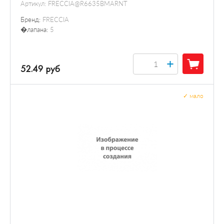
Артикул:
FRECCIA@R6635BMARNT
Бренд:
FRECCIA
�лапана:
5
+
52.49 руб
✓
мало