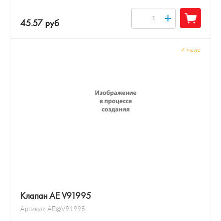
+
45.57 руб
✓
мало
Клапан AE V91995
Артикул:
AE@V91995