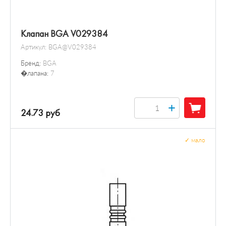
Клапан BGA V029384
Артикул:
BGA@V029384
Бренд:
BGA
�лапана:
7
+
24.73 руб
✓
мало