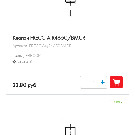
Клапан FRECCIA R4650/BMCR
Артикул:
FRECCIA@R4650BMCR
Бренд:
FRECCIA
�лапана:
6
+
23.80 руб
✓
много