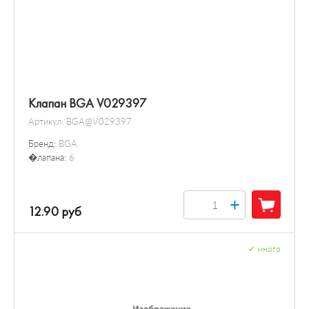
Клапан BGA V029397
Артикул:
BGA@V029397
Бренд:
BGA
�лапана:
6
+
12.90 руб
✓
много