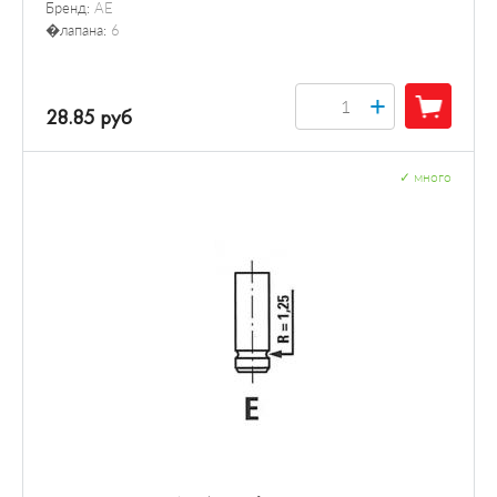
Бренд:
AE
�лапана:
6
+
28.85 руб
✓
много