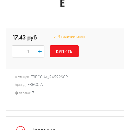
17.43 руб
✓ В наличии мало
+
Артикул:
FRECCIA@R4592SCR
Бренд:
FRECCIA
�лапана:
7
Гарантия