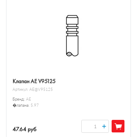
Клапан AE V95125
Артикул:
AE@V95125
Бренд:
AE
�лапана:
5.97
+
47.64 руб