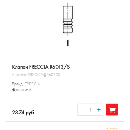
Клапан FRECCIA R6013/S
Артикул:
FRECCIA@R6013S
Бренд:
FRECCIA
�лапана:
6
+
23.74 руб
✓
мало