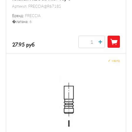
Артикул:
FRECCIA@R6718S
Бренд:
FRECCIA
�лапана:
6
+
27.95 руб
✓
мало