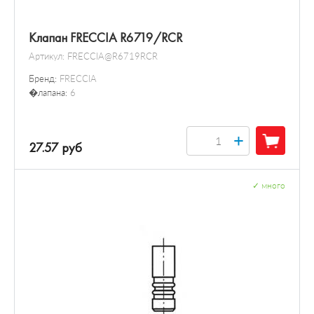
Клапан FRECCIA R6719/RCR
Артикул:
FRECCIA@R6719RCR
Бренд:
FRECCIA
�лапана:
6
+
27.57 руб
✓
много