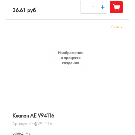
+
36.61 руб
✓
мало
Клапан AE V94116
Артикул:
AE@V94116
Бренд:
AE