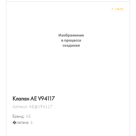
✓
мало
Клапан AE V94117
Артикул:
AE@V94117
Бренд:
AE
�лапана:
6