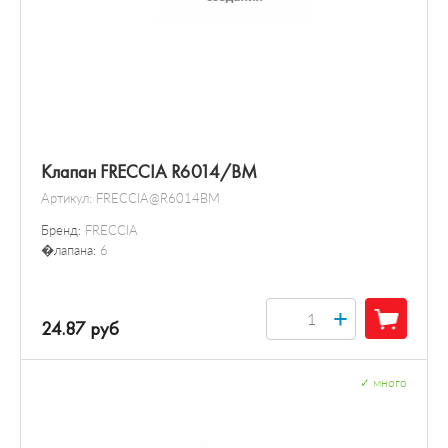
Клапан FRECCIA R6014/BM
Артикул:
FRECCIA@R6014BM
Бренд:
FRECCIA
�лапана:
6
+
24.87 руб
✓
много