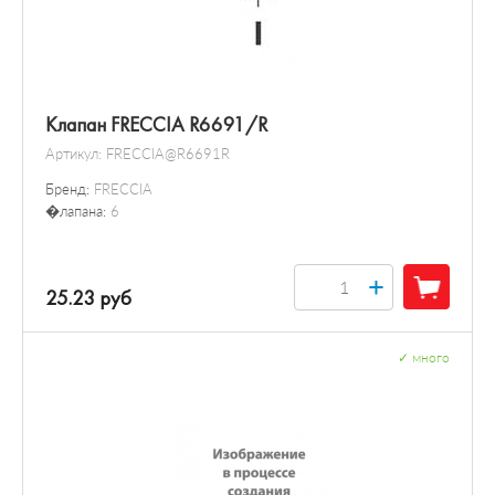
Клапан FRECCIA R6691/R
Артикул:
FRECCIA@R6691R
Бренд:
FRECCIA
�лапана:
6
+
25.23 руб
✓
много