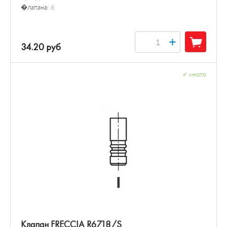
�лапана:
6
+
34.20 руб
✓
много
Клапан FRECCIA R6718/S