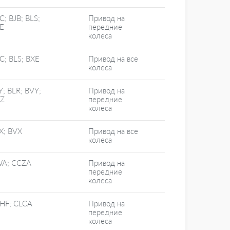
C; BJB; BLS;
Привод на
E
передние
колеса
C; BLS; BXE
Привод на все
колеса
Y; BLR; BVY;
Привод на
Z
передние
колеса
X; BVX
Привод на все
колеса
A; CCZA
Привод на
передние
колеса
HF; CLCA
Привод на
передние
колеса