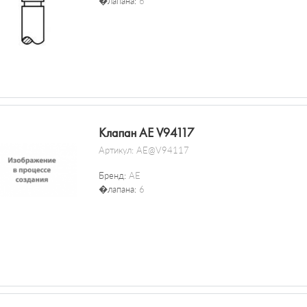
�лапана:
6
Клапан AE V94117
Артикул:
AE@V94117
Бренд:
AE
�лапана:
6