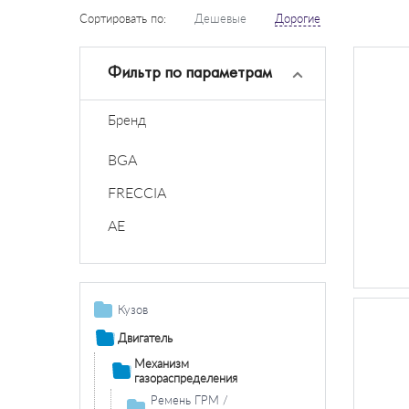
Сортировать по:
Дешевые
Дорогие
Фильтр по параметрам
Бренд
BGA
FRECCIA
AE
Кузов
Детали кузова /
Двигатель
крыло / буфер
Механизм
Продольная / поперечная балка
Остекление /
газораспределения
зеркала
Накладки порога / двери
Ремень ГРМ /