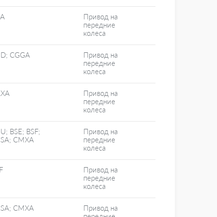
CA
Привод на
передние
колеса
D; CGGA
Привод на
передние
колеса
AXA
Привод на
передние
колеса
U; BSE; BSF;
Привод на
SA; CMXA
передние
колеса
F
Привод на
передние
колеса
SA; CMXA
Привод на
передние