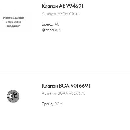
Клапан AE V94691
Артикул:
AE@V94691
Бренд:
AE
�лапана:
6
Клапан BGA V016691
Артикул:
BGA@V016691
Бренд:
BGA