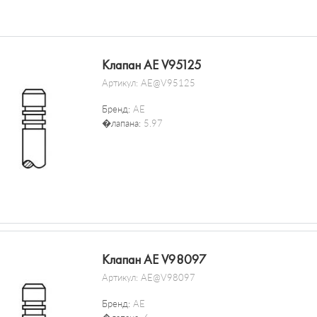
Клапан AE V95125
Артикул:
AE@V95125
Бренд:
AE
�лапана:
5.97
Клапан AE V98097
Артикул:
AE@V98097
Бренд:
AE