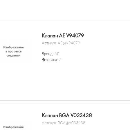
Клапан AE V94079
Артикул:
AE@V94079
Бренд:
AE
�лапана:
7
Клапан BGA V033438
Артикул:
BGA@V033438