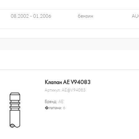
08.2002 - 01.2006
бензин
AU
Клапан AE V94083
Артикул:
AE@V94083
Бренд:
AE
�лапана:
6