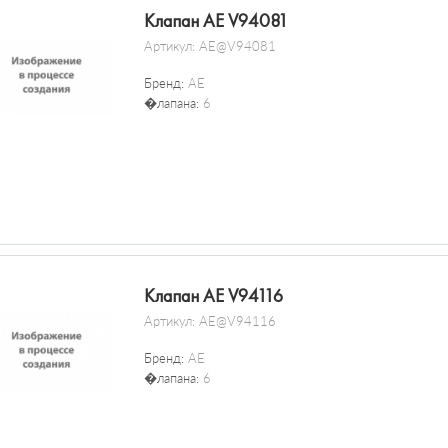
Клапан AE V94081
Артикул:
AE@V94081
Бренд:
AE
�лапана:
6
Клапан AE V94116
Артикул:
AE@V94116
Бренд:
AE
�лапана:
6