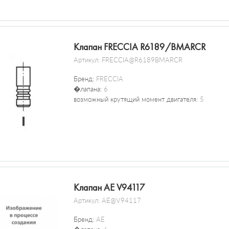
Клапан FRECCIA R6189/BMARCR
Артикул:
FRECCIA@R6189BMARCR
Бренд:
FRECCIA
�лапана:
6
возможный крутящий момент двигателя:
5
Клапан AE V94117
Артикул:
AE@V94117
Бренд:
AE