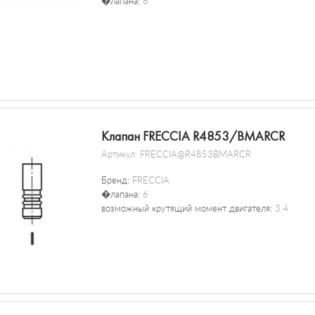
�лапана:
6
Клапан FRECCIA R4853/BMARCR
Артикул:
FRECCIA@R4853BMARCR
Бренд:
FRECCIA
�лапана:
6
возможный крутящий момент двигателя:
3.4