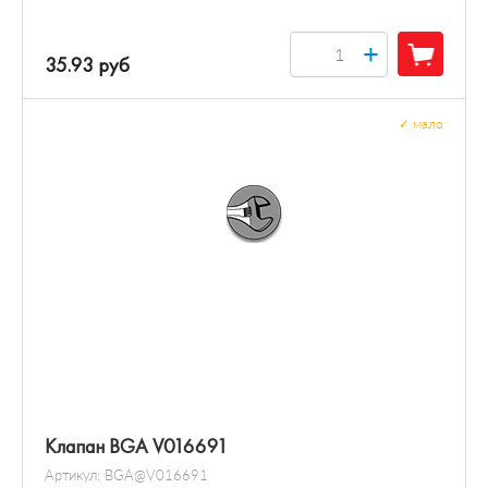
+
35.93 руб
✓
мало
Клапан BGA V016691
Артикул:
BGA@V016691