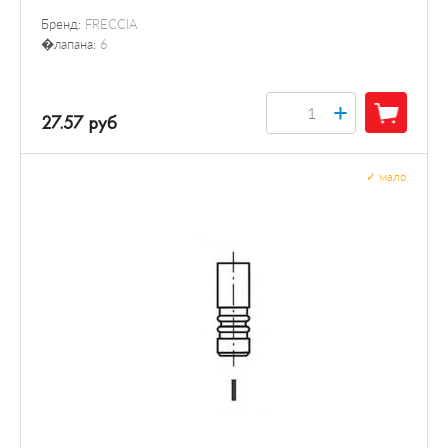
Бренд:
FRECCIA
�лапана:
6
+
27.57 руб
✓
мало