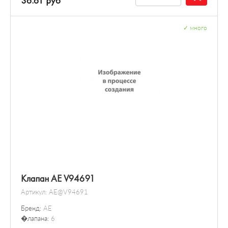
36.61 руб
✓
много
Клапан AE V94691
Артикул:
AE@V94691
Бренд:
AE
�лапана:
6