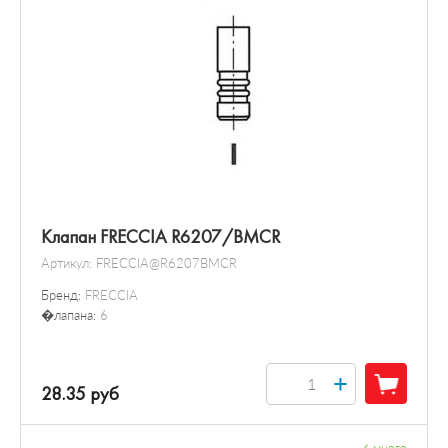
Клапан FRECCIA R6207/BMCR
Артикул:
FRECCIA@R6207BMCR
Бренд:
FRECCIA
�лапана:
6
+
28.35 руб
✓
много