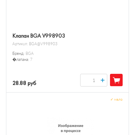
Клапан BGA V998903
Артикул:
BGA@V998903
Бренд:
BGA
�лапана:
7
+
28.88 руб
✓
мало