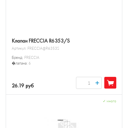
Клапан FRECCIA R6353/S
Артикул:
FRECCIA@R6353S
Бренд:
FRECCIA
�лапана:
6
+
26.19 руб
✓
много