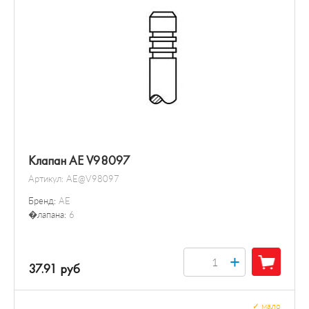
Клапан AE V98097
Артикул:
AE@V98097
Бренд:
AE
�лапана:
6
+
37.91 руб
✓
мало