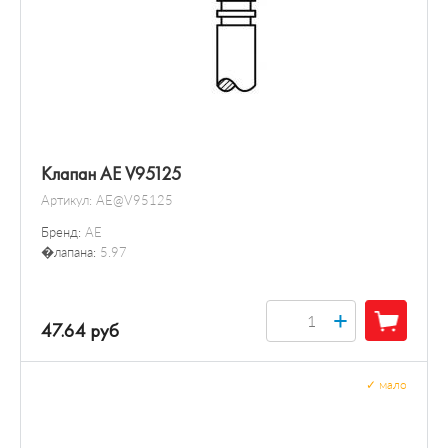
Клапан AE V95125
Артикул:
AE@V95125
Бренд:
AE
�лапана:
5.97
+
47.64 руб
✓
мало