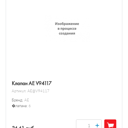
Клапан AE V94117
Артикул:
AE@V94117
Бренд:
AE
�лапана:
6
+