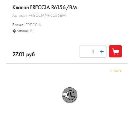
Клапан FRECCIA R6156/BM
Артикул:
FRECCIA@R6156BM
Бренд:
FRECCIA
�лапана:
6
+
27.01 руб
✓
мало