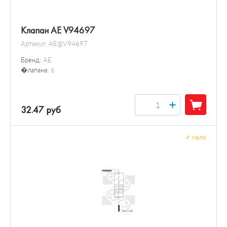
Клапан AE V94697
Артикул:
AE@V94697
Бренд:
AE
�лапана:
6
+
32.47 руб
✓
мало