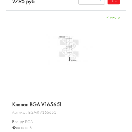
27.95 руб
✓
много
Клапан BGA V165651
Артикул:
BGA@V165651
Бренд:
BGA
�лапана:
6