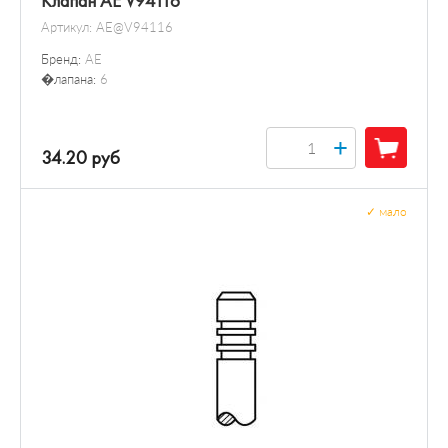
Клапан AE V94116
Артикул:
AE@V94116
Бренд:
AE
�лапана:
6
+
34.20 руб
✓
мало