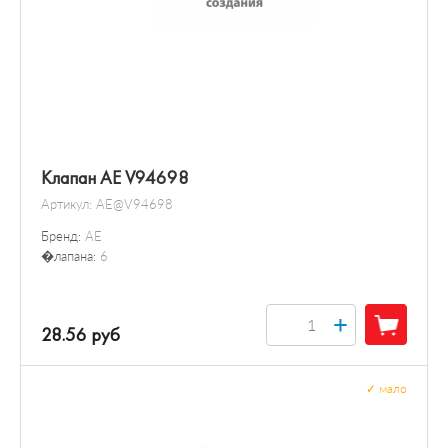
Клапан AE V94698
Артикул:
AE@V94698
Бренд:
AE
�лапана:
6
+
28.56 руб
✓
мало