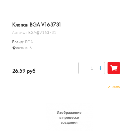
Клапан BGA V163731
Артикул:
BGA@V163731
Бренд:
BGA
�лапана:
6
+
26.59 руб
✓
мало