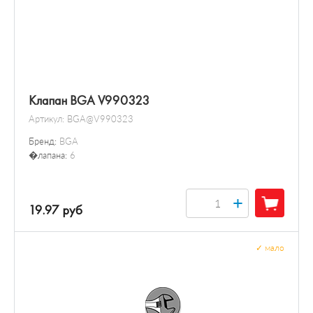
Клапан BGA V990323
Артикул:
BGA@V990323
Бренд:
BGA
�лапана:
6
+
19.97 руб
✓
мало