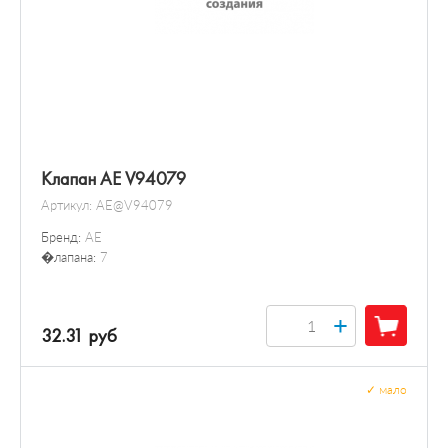
Клапан AE V94079
Артикул:
AE@V94079
Бренд:
AE
�лапана:
7
+
32.31 руб
✓
мало