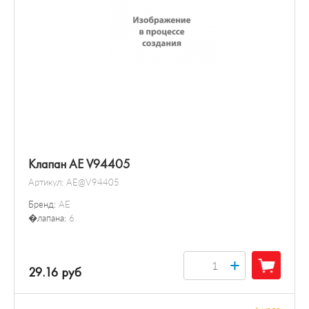
Клапан AE V94405
Артикул:
AE@V94405
Бренд:
AE
�лапана:
6
+
29.16 руб