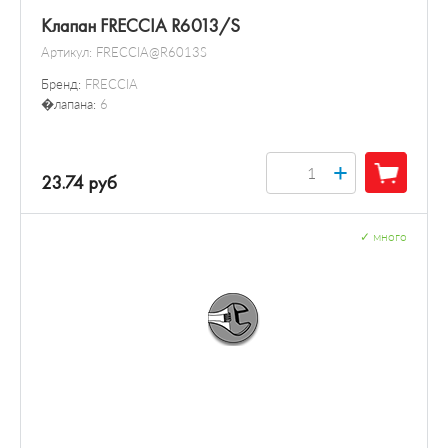
Клапан FRECCIA R6013/S
Артикул:
FRECCIA@R6013S
Бренд:
FRECCIA
�лапана:
6
+
23.74 руб
✓
много