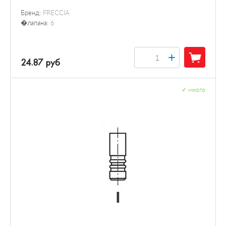
Бренд:
FRECCIA
�лапана:
6
+
24.87 руб
✓
много