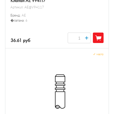
Клапан AE V94117
Артикул:
AE@V94117
Бренд:
AE
�лапана:
6
+
36.61 руб
✓
мало