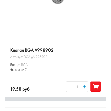
Клапан BGA V998902
Артикул:
BGA@V998902
Бренд:
BGA
�лапана:
7
+
19.58 руб