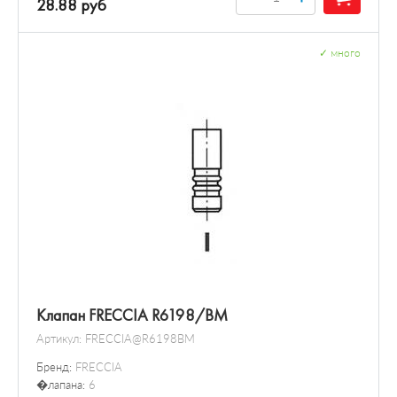
28.88 руб
✓
много
Клапан FRECCIA R6198/BM
Артикул:
FRECCIA@R6198BM
Бренд:
FRECCIA
�лапана:
6