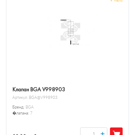
✓
мало
Клапан BGA V998903
Артикул:
BGA@V998903
Бренд:
BGA
�лапана:
7
+