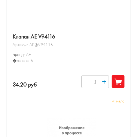
Клапан AE V94116
Артикул:
AE@V94116
Бренд:
AE
�лапана:
6
+
34.20 руб
✓
мало