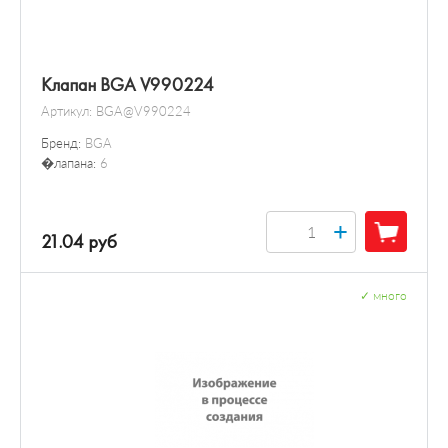
Клапан BGA V990224
Артикул:
BGA@V990224
Бренд:
BGA
�лапана:
6
+
21.04 руб
✓
много