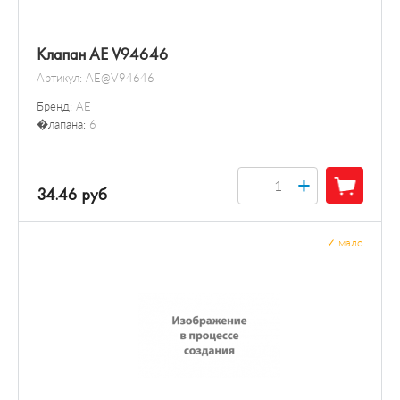
Клапан AE V94646
Артикул:
AE@V94646
Бренд:
AE
�лапана:
6
+
34.46 руб
✓
мало