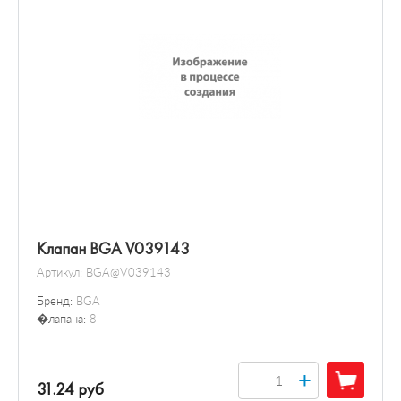
Клапан BGA V039143
Артикул:
BGA@V039143
Бренд:
BGA
�лапана:
8
+
31.24 руб