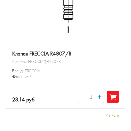
Клапан FRECCIA R4807/R
Артикул:
FRECCIA@R4807R
Бренд:
FRECCIA
�лапана:
7
+
23.14 руб
✓
много