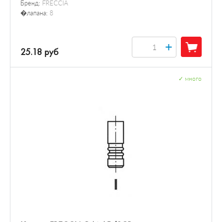
Бренд:
FRECCIA
�лапана:
8
+
25.18 руб
✓
много