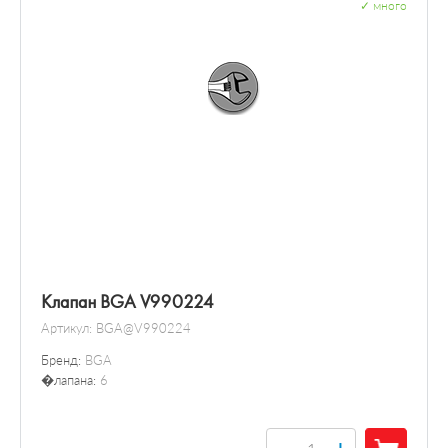
✓
много
Клапан BGA V990224
Артикул:
BGA@V990224
Бренд:
BGA
�лапана:
6
+