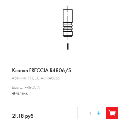
Клапан FRECCIA R4806/S
Артикул:
FRECCIA@R4806S
Бренд:
FRECCIA
�лапана:
7
+
21.18 руб