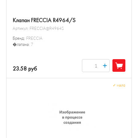
Клапан FRECCIA R4964/S
Артикул:
FRECCIA@R4964S
Бренд:
FRECCIA
�лапана:
7
+
23.58 руб
✓
мало