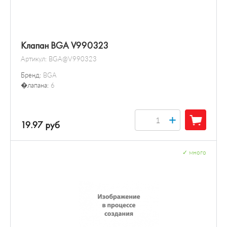
Клапан BGA V990323
Артикул:
BGA@V990323
Бренд:
BGA
�лапана:
6
+
19.97 руб
✓
много