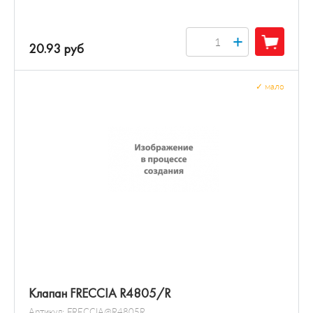
+
20.93 руб
✓
мало
Клапан FRECCIA R4805/R
Артикул:
FRECCIA@R4805R