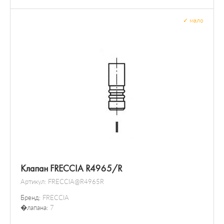
✓
мало
Клапан FRECCIA R4965/R
Артикул:
FRECCIA@R4965R
Бренд:
FRECCIA
�лапана:
7