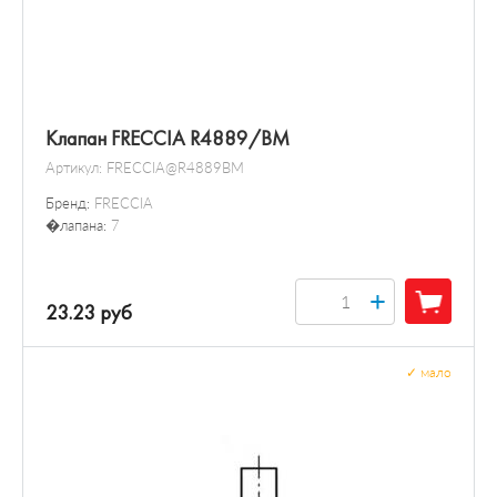
Клапан FRECCIA R4889/BM
Артикул:
FRECCIA@R4889BM
Бренд:
FRECCIA
�лапана:
7
+
23.23 руб
✓
мало