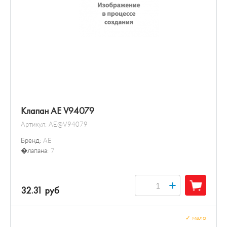
Клапан AE V94079
Артикул:
AE@V94079
Бренд:
AE
�лапана:
7
+
32.31 руб
✓
мало