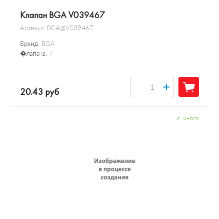
Клапан BGA V039467
Артикул:
BGA@V039467
Бренд:
BGA
�лапана:
7
+
20.43 руб
✓
много