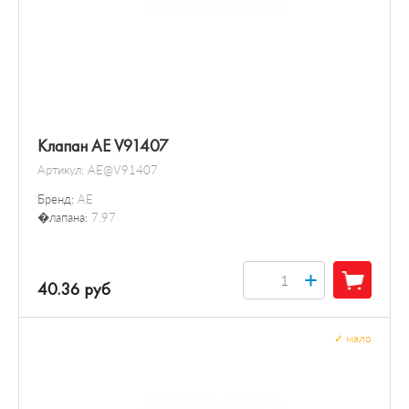
Клапан AE V91407
Артикул:
AE@V91407
Бренд:
AE
�лапана:
7.97
+
40.36 руб
✓
мало