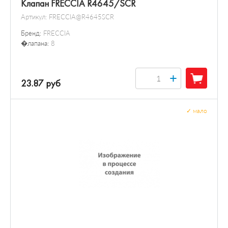
Клапан FRECCIA R4645/SCR
Артикул:
FRECCIA@R4645SCR
Бренд:
FRECCIA
�лапана:
8
+
23.87 руб
✓
мало