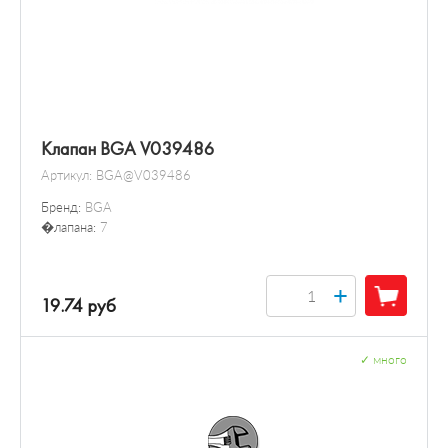
Клапан BGA V039486
Артикул:
BGA@V039486
Бренд:
BGA
�лапана:
7
+
19.74 руб
✓
много