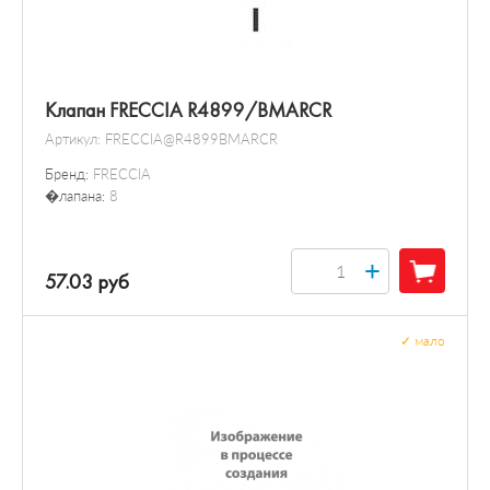
Клапан FRECCIA R4899/BMARCR
Артикул:
FRECCIA@R4899BMARCR
Бренд:
FRECCIA
�лапана:
8
+
57.03 руб
✓
мало