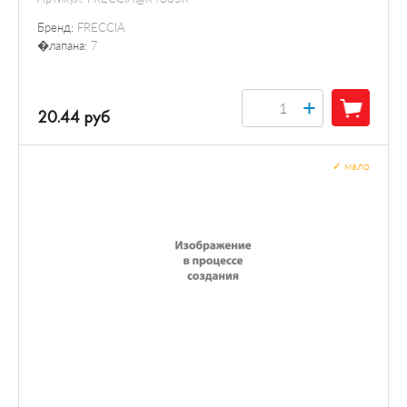
Бренд:
FRECCIA
�лапана:
7
+
20.44 руб
✓
мало