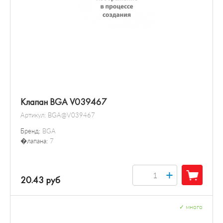
Клапан BGA V039467
Артикул:
BGA@V039467
Бренд:
BGA
�лапана:
7
+
20.43 руб
✓
много