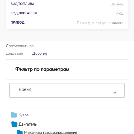
ВИД ТОПЛИВА
Дизель
КОД ДВИГАТЕЛЯ
AKU
ПРИВОД
Привод на передние колеса
Сортировать по:
Дешевые
Дорогие
Фильтр по параметрам
Бренд
Кузов
Детали кузова / крыло / буфер
Двигатель
Покрытие/покрышка
Остекление / зеркала
Механизм газораспределения