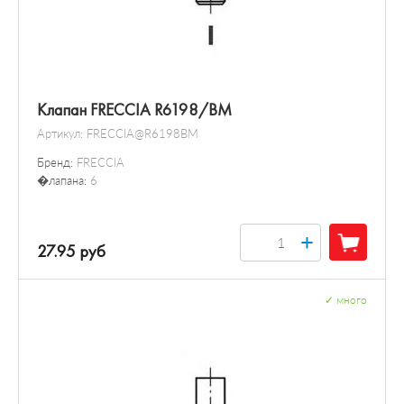
Клапан FRECCIA R6198/BM
Артикул:
FRECCIA@R6198BM
Бренд:
FRECCIA
�лапана:
6
+
27.95 руб
✓
много