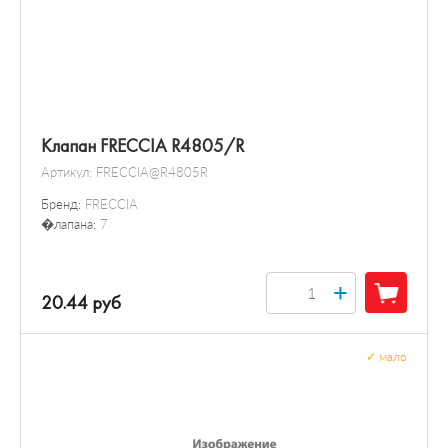
Клапан FRECCIA R4805/R
Артикул:
FRECCIA@R4805R
Бренд:
FRECCIA
�лапана:
7
+
20.44 руб
✓
мало