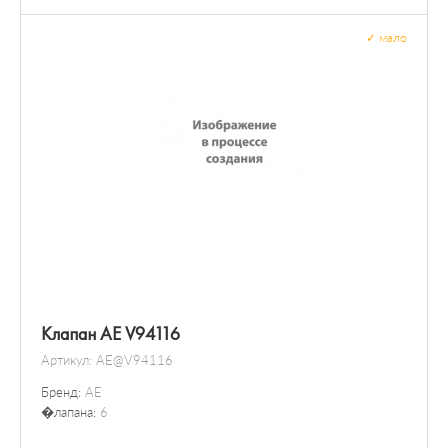
✓
мало
Клапан AE V94116
Артикул:
AE@V94116
Бренд:
AE
�лапана:
6