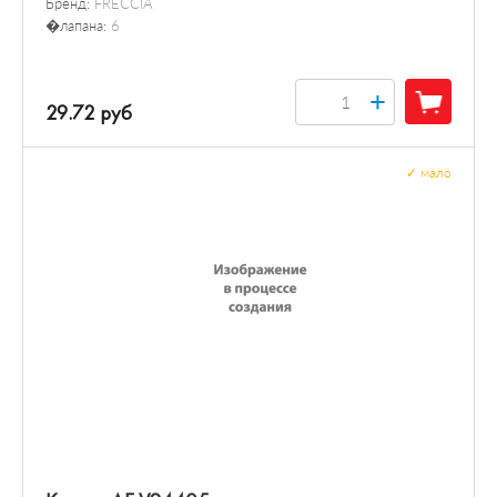
Бренд:
FRECCIA
�лапана:
6
+
29.72 руб
✓
мало