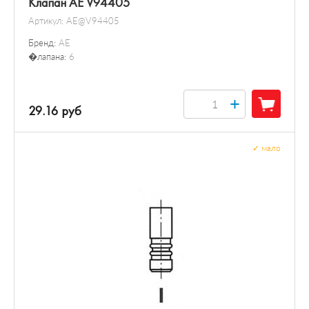
Клапан AE V94405
Артикул:
AE@V94405
Бренд:
AE
�лапана:
6
+
29.16 руб
✓
мало