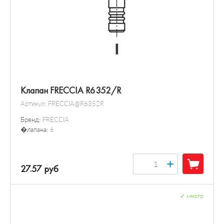
Клапан FRECCIA R6352/R
Артикул:
FRECCIA@R6352R
Бренд:
FRECCIA
�лапана:
6
+
27.57 руб
✓
много