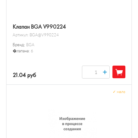
Клапан BGA V990224
Артикул:
BGA@V990224
Бренд:
BGA
�лапана:
6
+
21.04 руб
✓
мало