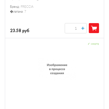
Бренд:
FRECCIA
�лапана:
7
+
23.58 руб
✓
много