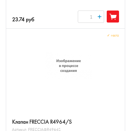
+
23.74 руб
✓
мало
Клапан FRECCIA R4964/S
Артикул:
FRECCIA@R4964S