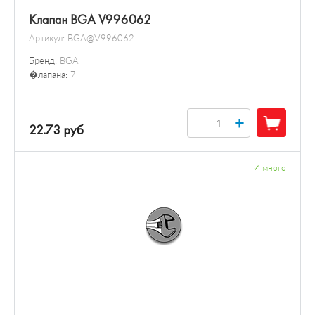
Клапан BGA V996062
Артикул:
BGA@V996062
Бренд:
BGA
�лапана:
7
+
22.73 руб
✓
много