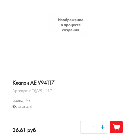
Выключатель / реле
Датчик / зонд
Преобразователь давления
Клапан AE V94117
Артикул:
AE@V94117
Бренд:
AE
�лапана:
6
+
36.61 руб