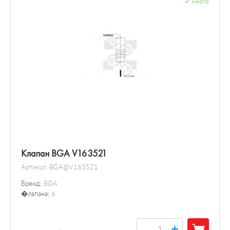
✓
много
Клапан BGA V163521
Артикул:
BGA@V163521
Бренд:
BGA
�лапана:
6
+