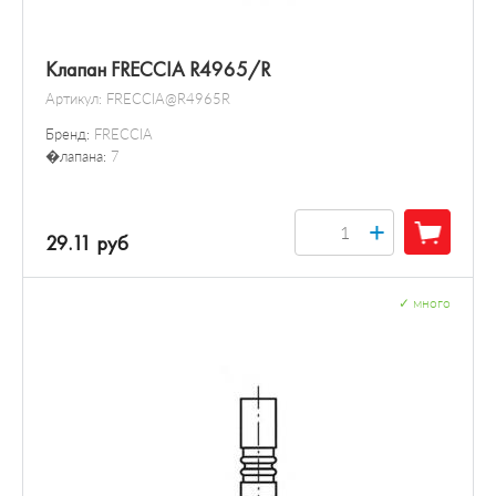
Клапан FRECCIA R4965/R
Артикул:
FRECCIA@R4965R
Бренд:
FRECCIA
�лапана:
7
+
29.11 руб
✓
много