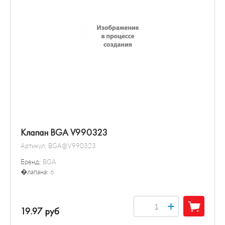
Клапан BGA V990323
Артикул:
BGA@V990323
Бренд:
BGA
�лапана:
6
+
19.97 руб