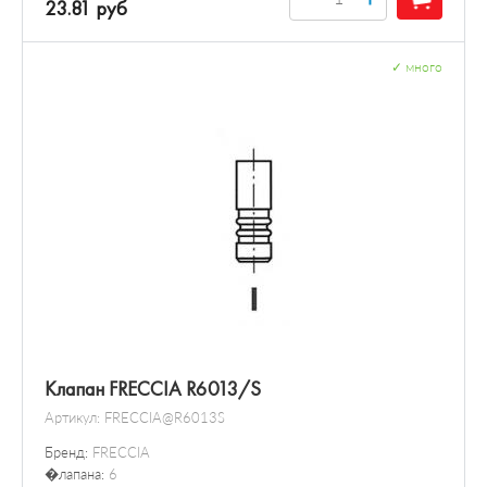
23.81 руб
✓
много
Клапан FRECCIA R6013/S
Артикул:
FRECCIA@R6013S
Бренд:
FRECCIA
�лапана:
6