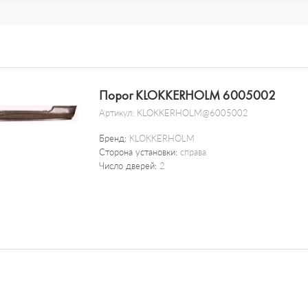
Порог KLOKKERHOLM 6005002
Артикул:
KLOKKERHOLM@6005002
Бренд:
KLOKKERHOLM
Сторона установки:
справа
Число дверей:
2