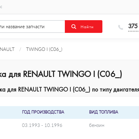
ас
375
NAULT
/
TWINGO I (C06_)
ка для RENAULT TWINGO I (C06_)
а для RENAULT TWINGO I (C06_) по типу двигателя
ГОД ПРОИЗВОДСТВА
ВИД ТОПЛИВА
03.1993 - 10.1996
бензин