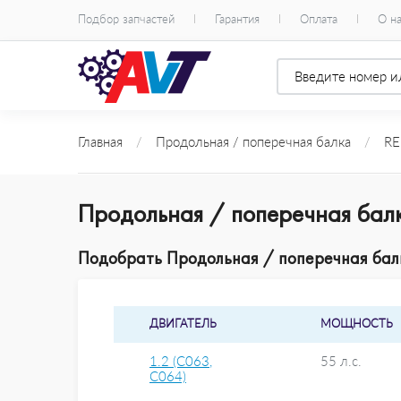
Подбор запчастей
Гарантия
Оплата
О н
Главная
/
Продольная / поперечная балка
/
RE
Продольная / поперечная бал
Подобрать Продольная / поперечная балк
ДВИГАТЕЛЬ
МОЩНОСТЬ
1.2 (C063,
55 л.с.
C064)