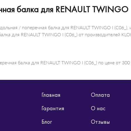
ечная балка для RENAULT TWINGO I
дольная / поперечная балка для RENAULT TWINGO I (C06_), 
я балка для RENAULT TWINGO I (C06_) от производителей K
еречная балка для RENAULT TWINGO I (C06_) по цене от 300 
Главная
Оплата
Гарантия
О нас
Блог
Отзывы