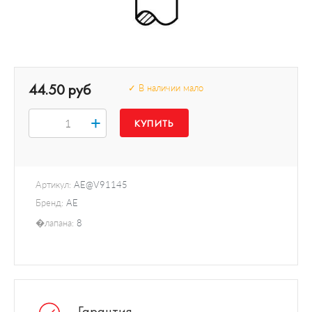
44.50 руб
✓ В наличии мало
+
Артикул:
AE@V91145
Бренд:
AE
�лапана:
8
Гарантия