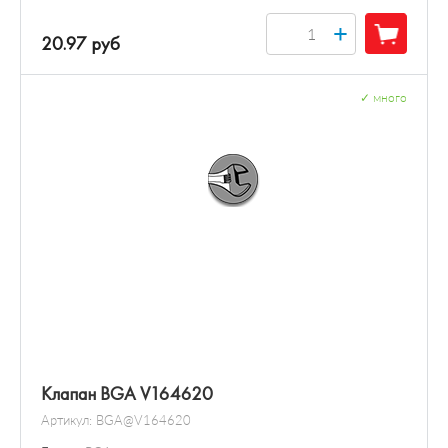
+
20.97 руб
✓
много
Клапан BGA V164620
Артикул:
BGA@V164620