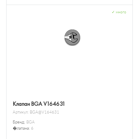
✓
много
Клапан BGA V164631
Артикул:
BGA@V164631
Бренд:
BGA
�лапана:
6