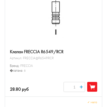
Клапан FRECCIA R6549/RCR
Артикул:
FRECCIA@R6549RCR
Бренд:
FRECCIA
�лапана:
6
+
28.80 руб
✓
мало