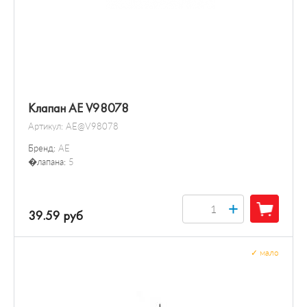
Клапан AE V98078
Артикул:
AE@V98078
Бренд:
AE
�лапана:
5
+
39.59 руб
✓
мало