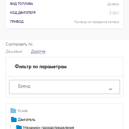
ВИД ТОПЛИВА
Дизель
КОД ДВИГАТЕЛЯ
Z 20 S
ПРИВОД
Привод на передние колеса
Сортировать по:
Дешевые
Дорогие
Фильтр по параметрам
Бренд
Кузов
Дополнительная фара / комплектующие
Двигатель
Противотуманная фара / комплектующие
Система освещения / сигнализация
Механизм газораспределения