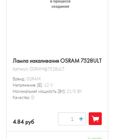
Лампа накаливания OSRAM 7528ULT
Артикул:
OSRAM@7528ULT
Бренд:
OSRAM
Напряжение [В]:
12 V
Номинальная мощность [Вт]:
21/5 Вт
Качество:
D
+
4.84 руб
✓
много