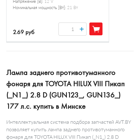
Напряжение [В]:
12 V
Номинальная мощность [Вт]:
21 Вт
+
2.69 руб
Лампа заднего противотуманного
фонаря для TOYOTA HILUX VIII Пикап
(_N1_) 2.8 D (GUN123_, GUN136_)
177 л.с. купить в Минске
Интеллектуальная система подбора запчастей AVT.BY
позволяет купить лампа заднего противотуманного
фонаря для TOYOTA HILUX VIII Пикап (_N1_) 2.8 D