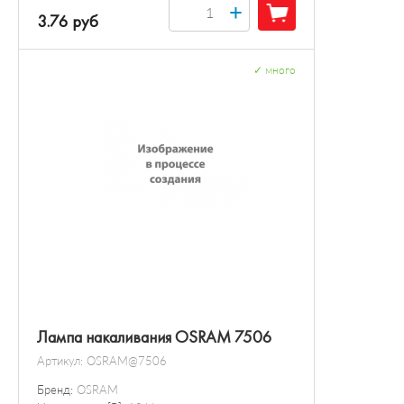
+
3.76 руб
✓
много
Лампа накаливания OSRAM 7506
Артикул:
OSRAM@7506
Бренд:
OSRAM