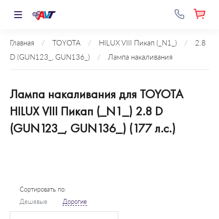
Главная
/
TOYOTA
/
HILUX VIII Пикап (_N1_)
/
2.8
D (GUN123_, GUN136_)
/
Лампа накаливания
Лампа накаливания для TOYOTA
HILUX VIII Пикап (_N1_) 2.8 D
(GUN123_, GUN136_) (177 л.с.)
Сортировать по:
Дешевые
Дорогие